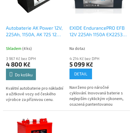
s
k
p
t
r
ů
o
d
Autobaterie AK Power 12V,
EXIDE EndurancePRO EFB
u
225Ah, 1150A, AK 725 12
12V 225Ah 1150A EX2253
k
česká distribuce,
česká distribuce,
t
připravena k použití +
připravena k použití +
Skladem
(
4 ks
)
Na dotaz
ů
výkup staré autobaterie
výkup staré autobaterie
3 967 Kč bez DPH
4 214 Kč bez DPH
při doručení nové
při doručení nové
4 800 Kč
5 099 Kč
(nepovinné)
(nepovinné)
DETAIL
Do košíku
Navrženo pro náročné
Kvalitní autobaterie pro nákladní
cyklování. Inovovaná baterie s
a užitkové vozy od českého
nejlepším cyklickým výkonem,
výrobce za příznivou cenu.
osazená pantentovanou
antivibrační technologií
HVR® (splňuje požadavky V4),
znamená menší riziko...