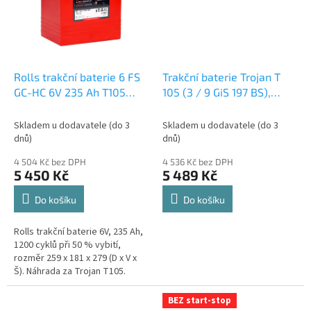
Rolls trakční baterie 6 FS
Trakční baterie Trojan T
GC-HC 6V 235 Ah T105
105 (3 / 9 GiS 197 BS),
oficiální distribuce,
225Ah, 6V
oficiální
připravena k použití +
distribuce, připravena k
Skladem u dodavatele (do 3
Skladem u dodavatele (do 3
výkup staré autobaterie
použití + výkup staré
dnů)
dnů)
při doručení nové
autobaterie při doručení
4 504 Kč bez DPH
4 536 Kč bez DPH
(nepovinné)
nové (nepovinné)
5 450 Kč
5 489 Kč
Do košíku
Do košíku
Rolls trakční baterie 6V, 235 Ah,
1200 cyklů při 50 % vybití,
rozměr 259 x 181 x 279 (D x V x
Š). Náhrada za Trojan T105.
BEZ start-stop