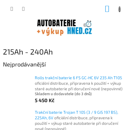
Přejít
NÁKUP
na
obsah
KOŠÍK
215Ah - 240Ah
Nejprodávanější
Rolls trakční baterie 6 FS GC-HC 6V 235 Ah T105
oficiální distribuce, připravena k použití + výkup
staré autobaterie při doručení nové (nepovinné)
Skladem u dodavatele (do 3 dnů)
5 450 Kč
Trakční baterie Trojan T 105 (3 / 9 GiS 197 BS),
225Ah, 6V
oficiální distribuce, připravena k
použití + výkup staré autobaterie při doručení
nové (nepovinné)