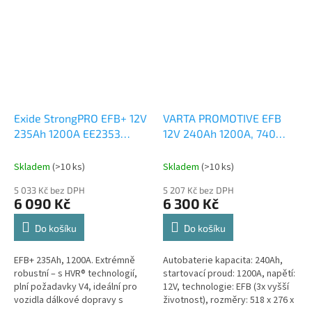
elektrickou výbavu....
Exide StrongPRO EFB+ 12V
VARTA PROMOTIVE EFB
235Ah 1200A EE2353
12V 240Ah 1200A, 740
česká distribuce,
500 120, C40
česká
připravena k použití +
distribuce, připravena k
Skladem
(
>10 ks
)
Skladem
(
>10 ks
)
výkup staré autobaterie
použití + výkup staré
5 033 Kč bez DPH
5 207 Kč bez DPH
při doručení nové
autobaterie při doručení
6 090 Kč
6 300 Kč
(nepovinné)
nové (nepovinné)
Do košíku
Do košíku
EFB+ 235Ah, 1200A. Extrémně
Autobaterie kapacita: 240Ah,
robustní – s HVR® technologií,
startovací proud: 1200A, napětí:
plní požadavky V4, ideální pro
12V, technologie: EFB (3x vyšší
vozidla dálkové dopravy s
životnost), rozměry: 518 x 276 x