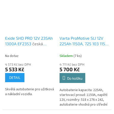
Exide SHD PRO 12V 235Ah
Varta ProMotive SLI 12V
1300A EF2353
česká
225Ah 1150A, 725 103 115,
distribuce, připravena k
N9
česká distribuce,
použití + výkup staré
připravena k použití +
Na dotaz
Skladem
(
7 ks
)
autobaterie při doručení
výkup staré autobaterie
4 573 Kč bez DPH
4 711 Kč bez DPH
nové (nepovinné)
při doručení nové
5 533 Kč
5 700 Kč
(nepovinné)
DETAIL
Do košíku
Skvělá autobaterie pro užitková
Autobaterie kapacita: 225Ah,
a nákladní vozidla.
startovací proud: 1150A, napětí:
12V, rozměry: 518 x 276 x 242,
autobaterie vhodná pro střední
nároky na výkon a střední