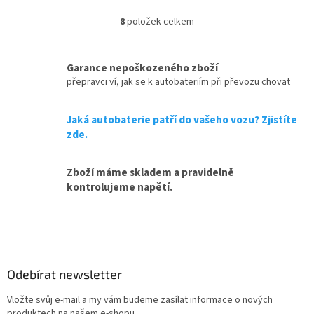
podporou "života na palubě".
242, autobaterie vhodná pro
vysoké nároky na výkon...
8
položek celkem
O
v
l
á
Garance nepoškozeného zboží
d
přepravci ví, jak se k autobateriím při převozu chovat
a
c
Jaká autobaterie patří do vašeho vozu? Zjistíte
í
p
zde.
r
v
Zboží máme skladem a pravidelně
k
y
kontrolujeme napětí.
v
ý
Z
p
i
á
s
p
u
a
Odebírat newsletter
t
Vložte svůj e-mail a my vám budeme zasílat informace o nových
í
produktech na našem e-shopu.