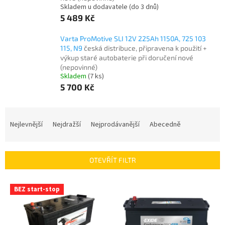
Skladem u dodavatele (do 3 dnů)
5 489 Kč
Varta ProMotive SLI 12V 225Ah 1150A, 725 103
115, N9
česká distribuce, připravena k použití +
výkup staré autobaterie při doručení nové
(nepovinné)
Skladem
(
7 ks
)
5 700 Kč
Ř
a
Nejlevnější
Nejdražší
Nejprodávanější
Abecedně
z
e
n
OTEVŘÍT FILTR
í
p
V
r
BEZ start-stop
ý
o
p
d
i
u