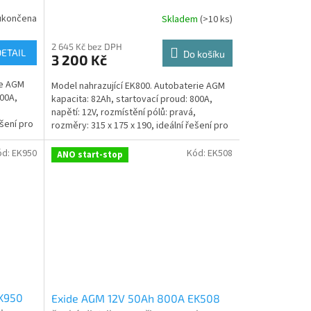
terie
použití + výkup staré autobaterie
ukončena
Skladem
(
>10 ks
)
Průměrné
)
oručení nové (nepovinné)
při doručení nové (nepovinné)
hodnocení
produktu
2 645 Kč bez DPH
DETAIL
Do košíku
3 200 Kč
je
5,0
ie AGM
Model nahrazující EK800. Autobaterie AGM
z
800A,
kapacita: 82Ah, startovací proud: 800A,
5
,
napětí: 12V, rozmístění pólů: pravá,
hvězdiček.
ešení pro
rozměry: 315 x 175 x 190, ideální řešení pro
vozidla...
ód:
EK950
Kód:
EK508
ANO start-stop
K950
Exide AGM 12V 50Ah 800A EK508