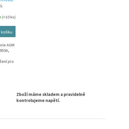
 k
terie
m
(
>10 ks
)
)
 košíku
erie AGM
 950A,
,
ešení pro
Zboží máme skladem a pravidelně
kontrolujeme napětí.