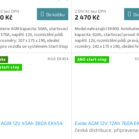
Kč bez DPH
2 041 Kč bez DPH
Do košíku
Do
0 Kč
2 470 Kč
terie AGM kapacita: 50Ah, startovací
Model nahrazující EK600. Autobate
 570A, napětí: 12V, rozmístění pólů:
kapacita: 62Ah, startovací proud: 
 rozměry: 207 x 175 x 190, ideální
napětí: 12V, rozmístění pólů: pravá
 pro vozidla se systémem Start-Stop
rozměry: 242 x 175 x 190, ideální ř
e...
vozidla...
Kód:
EK454
K
nka
ANO start-stop
start-stop
e AGM 12V 45Ah 380A EK454
Exide AGM 12V 72Ah 760A E
česká distribuce, připravena
použití + výkup staré autoba