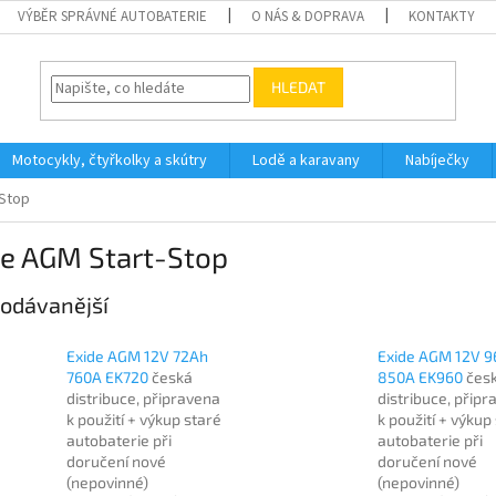
VÝBĚR SPRÁVNÉ AUTOBATERIE
O NÁS & DOPRAVA
KONTAKTY
HLEDAT
Motocykly, čtyřkolky a skútry
Lodě a karavany
Nabíječky
-Stop
de AGM Start-Stop
odávanější
Exide AGM 12V 72Ah
Exide AGM 12V 
760A EK720
česká
850A EK960
čes
distribuce, připravena
distribuce, přip
k použití + výkup staré
k použití + výkup
autobaterie při
autobaterie při
doručení nové
doručení nové
(nepovinné)
(nepovinné)