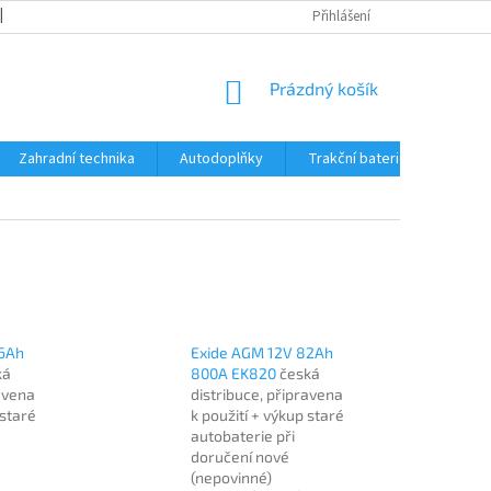
OBCHODNÍ PODMÍNKY
REKLAMACE A VRÁCENÍ ZBOŽÍ
Přihlášení
REKLAMAČ
NÁKUPNÍ
Prázdný košík
KOŠÍK
Zahradní technika
Autodoplňky
Trakční baterie Trojan
96Ah
Exide AGM 12V 82Ah
ká
800A EK820
česká
ravena
distribuce, připravena
 staré
k použití + výkup staré
autobaterie při
doručení nové
(nepovinné)