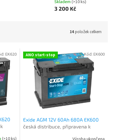
Skladem
(
>10 ks
)
3 200 Kč
14
položek celkem
ód:
EK620
Kód:
EK600
ANO start-stop
K620
Exide AGM 12V 60Ah 680A EK600
 k
česká distribuce, připravena k
terie
použití + výkup staré autobaterie
m
(
>10 ks
)
Výroba ukončena
)