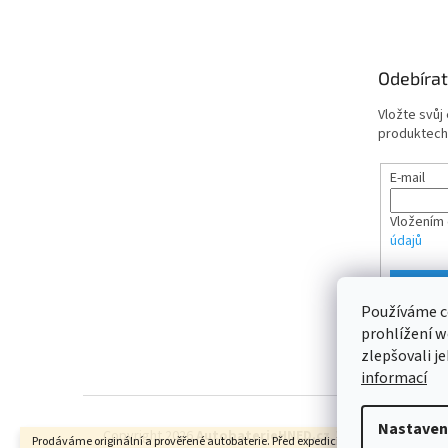
p
a
t
Odebírat
í
Vložte svůj
produktech
E-mail
Vložením 
údajů
PŘIHL
Používáme c
prohlížení w
zlepšovali j
informací
Nastaven
Copyright 2026
AutobaterieHNED.cz
. Všechna práva vy
Prodáváme originální a prověřené autobaterie. Před expedicí měříme napětí.