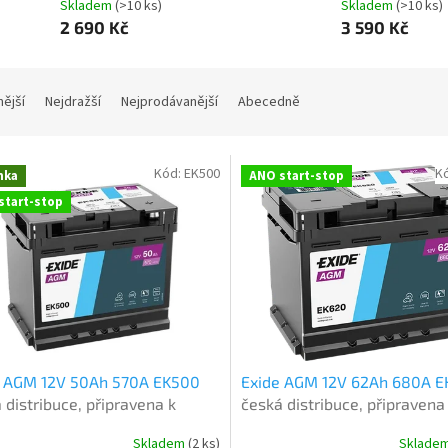
Skladem
(
>10 ks
)
Skladem
(
>10 ks
)
2 690 Kč
3 590 Kč
nější
Nejdražší
Nejprodávanější
Abecedně
Kód:
EK500
K
nka
ANO start-stop
start-stop
e AGM 12V 50Ah 570A EK500
Exide AGM 12V 62Ah 680A E
 distribuce, připravena k
česká distribuce, připravena
tí + výkup staré autobaterie
použití + výkup staré autoba
Skladem
(
2 ks
)
Sklade
oručení nové (nepovinné)
při doručení nové (nepovinné