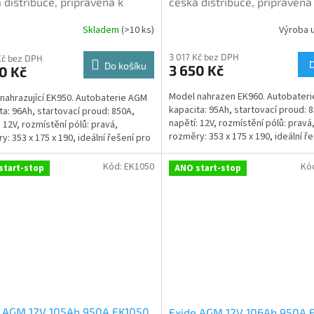
 distribuce, připravena k
česká distribuce, připravena
tí + výkup staré autobaterie
použití + výkup staré autoba
Skladem
(
>10 ks
)
Výroba 
rné
Průměrné
oručení nové (nepovinné)
při doručení nové (nepovinné
cení
hodnocení
3 017 Kč bez DPH
ktu
produktu
Kč bez DPH
Do košíku
3 650 Kč
0 Kč
je
5,0
Model nahrazen EK960. Autobater
nahrazující EK950. Autobaterie AGM
z
kapacita: 95Ah, startovací proud: 
ta: 96Ah, startovací proud: 850A,
5
napětí: 12V, rozmístění pólů: pravá
: 12V, rozmístění pólů: pravá,
ček.
hvězdiček.
rozměry: 353 x 175 x 190, ideální ř
y: 353 x 175 x 190, ideální řešení pro
vozidla se...
 se...
Kód:
EK1050
Kó
start-stop
ANO start-stop
e AGM 12V 105Ah 950A EK1050
Exide AGM 12V 106Ah 950A 