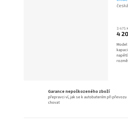
česká
použi
Průmě
při d
hodno
produ
3 475 
4 20
je
5,0
Model 
z
kapaci
5
napětí
hvězdi
rozměr
vozidla
Garance nepoškozeného zboží
přepravci ví, jak se k autobateriím při převozu
chovat
Z
á