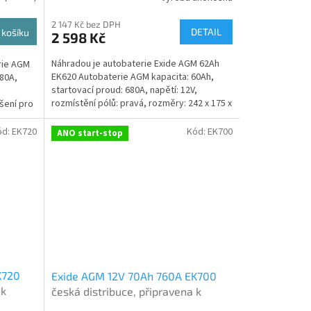
při doručení nové (nepovinné)
2 147 Kč bez DPH
DETAIL
 košíku
2 598 Kč
Náhradou je autobaterie Exide AGM 62Ah
rie AGM
EK620 Autobaterie AGM kapacita: 60Ah,
680A,
startovací proud: 680A, napětí: 12V,
,
rozmístění pólů: pravá, rozměry: 242 x 175 x
ešení pro
190, ideální...
ód:
EK720
Kód:
EK700
ANO start-stop
K720
Exide AGM 12V 70Ah 760A EK700
 k
česká distribuce, připravena k
terie
použití + výkup staré autobaterie