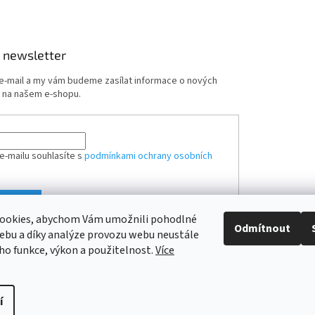
v
k
y
v
 newsletter
ý
p
 e-mail a my vám budeme zasílat informace o nových
i
 na našem e-shopu.
s
u
e-mailu souhlasíte s
podmínkami ochrany osobních
ÁSIT SE
ookies, abychom Vám umožnili pohodlné
Odmítnout
ebu a díky analýze provozu webu neustále
eho funkce, výkon a použitelnost.
Více
í
hrazena.
Upravit nastavení cookies