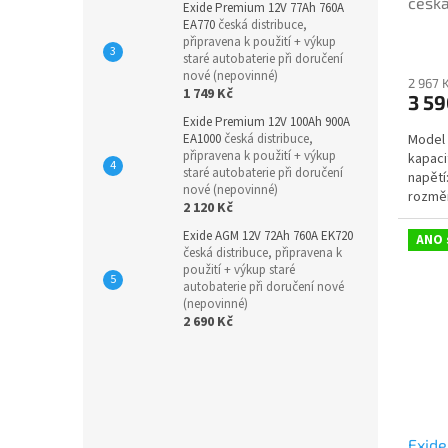
česká
Exide Premium 12V 77Ah 760A
použi
EA770
česká distribuce,
připravena k použití + výkup
Průmě
při d
staré autobaterie při doručení
hodno
nové (nepovinné)
produ
2 967 
1 749 Kč
3 59
je
5,0
Exide Premium 12V 100Ah 900A
Model 
EA1000
česká distribuce,
z
připravena k použití + výkup
kapaci
5
staré autobaterie při doručení
napětí
hvězdi
nové (nepovinné)
rozměr
2 120 Kč
vozidla
Exide AGM 12V 72Ah 760A EK720
ANO 
česká distribuce, připravena k
použití + výkup staré
autobaterie při doručení nové
(nepovinné)
2 690 Kč
Exid