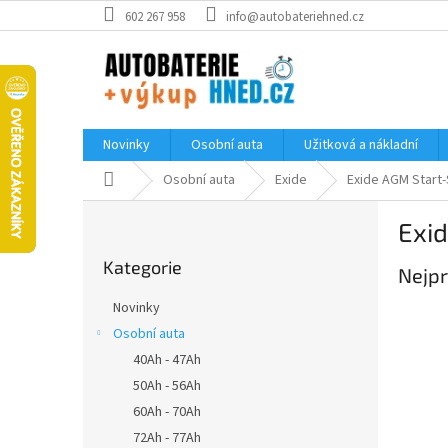
Přejít
602 267 958
info@autobateriehned.cz
na
obsah
Novinky
Osobní auta
Užitková a nákladní
Domů
Osobní auta
Exide
Exide AGM Start
P
Exi
o
Přeskočit
s
Kategorie
kategorie
Nejpr
t
r
Novinky
a
Osobní auta
n
40Ah - 47Ah
n
í
50Ah - 56Ah
p
60Ah - 70Ah
a
72Ah - 77Ah