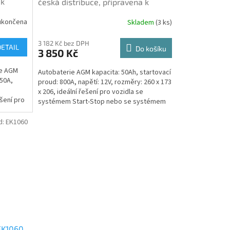
 k
česká distribuce, připravena k
terie
použití + výkup staré autobaterie
ukončena
Skladem
(
3 ks
)
)
při doručení nové (nepovinné)
3 182 Kč bez DPH
DETAIL
Do košíku
3 850 Kč
ie AGM
Autobaterie AGM kapacita: 50Ah, startovací
850A,
proud: 800A, napětí: 12V, rozměry: 260 x 173
,
x 206, ideální řešení pro vozidla se
ešení pro
systémem Start-Stop nebo se systémem
rekuperace...
d:
EK1060
EK1060