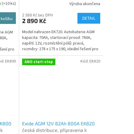
m
(
>10 ks
)
Výroba ukončena
Průměrné
)
při doručení nové (nepovinné)
hodnocení
2 388 Kč bez DPH
produktu
DETAIL
 košíku
2 890 Kč
je
4,9
Model nahrazen EK720. Autobaterie AGM
rie AGM
z
kapacita: 70Ah, startovací proud: 760A,
760A,
5
napětí: 12V, rozmístění pólů: pravá,
,
hvězdiček.
rozměry: 278 x 175 x 190, ideální řešení pro
ešení pro
vozidla se...
ód:
EK800
Kód:
EK820
ANO start-stop
ní nové (nepovinné)
EK800
Exide AGM 12V 82Ah 800A EK820
oručení nové (nepovinné)
 k
česká distribuce, připravena k