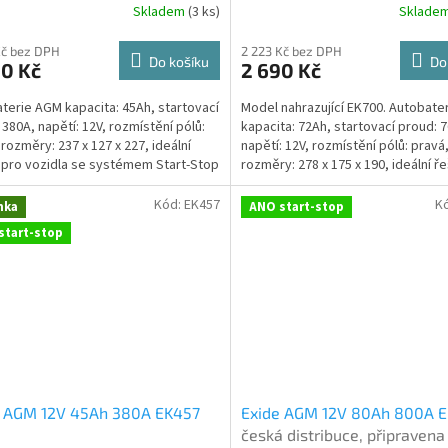
Skladem
(
3 ks
)
Sklade
Průměrné
při doručení nové (nepovinné
hodnocení
produktu
Kč bez DPH
2 223 Kč bez DPH
Do košíku
Do
00 Kč
2 690 Kč
je
4,8
terie AGM kapacita: 45Ah, startovací
Model nahrazující EK700. Autobate
z
 380A, napětí: 12V, rozmístění pólů:
kapacita: 72Ah, startovací proud: 
5
 rozměry: 237 x 127 x 227, ideální
napětí: 12V, rozmístění pólů: pravá
hvězdiček.
 pro vozidla se systémem Start-Stop
rozměry: 278 x 175 x 190, ideální ř
e...
vozidla se...
Kód:
EK457
K
nka
ANO start-stop
start-stop
ce, připravena k použití + výkup staré autobaterie při doruče
e AGM 12V 45Ah 380A EK457
Exide AGM 12V 80Ah 800A 
tribuce, připravena k použití + výkup staré autobaterie při d
česká distribuce, připravena