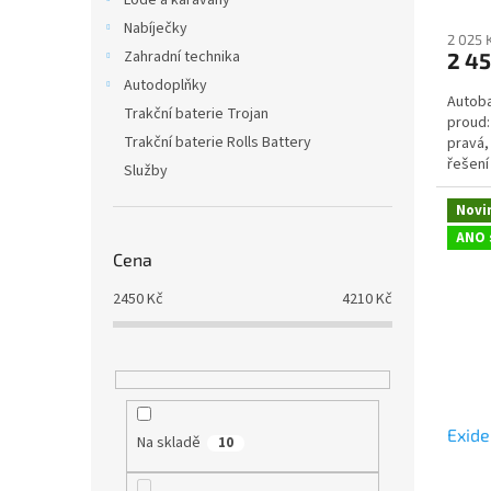
Lodě a karavany
Nabíječky
2 025 
Zahradní technika
2 45
Autodoplňky
Autoba
Trakční baterie Trojan
proud:
Trakční baterie Rolls Battery
pravá,
řešení
Služby
nebo s
Novi
ANO 
Cena
2450
Kč
4210
Kč
Exid
Na skladě
10