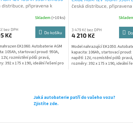
 distribuce, připravena k
česká distribuce, připravena
tí + výkup staré autobaterie
použití + výkup staré autoba
Skladem
(
>10 ks
)
Sklade
rné
Průměrné
oručení nové (nepovinné)
při doručení nové (nepovinné
cení
hodnocení
ktu
produktu
Kč bez DPH
3 479 Kč bez DPH
Do košíku
Do
5 Kč
4 210 Kč
je
5,0
nahrazen EK1060. Autobaterie AGM
Model nahrazující EK1050. Autobat
z
ta: 105Ah, startovací proud: 950A,
kapacita: 106Ah, startovací proud:
5
: 12V, rozmístění pólů: pravá,
napětí: 12V, rozmístění pólů: pravá
ček.
hvězdiček.
y: 392 x 175 x 190, ideální řešení pro
rozměry: 392 x 175 x 190, ideální ř
 se...
vozidla se...
O
v
l
á
Jaká autobaterie patří do vašeho vozu?
d
Zjistíte zde.
a
c
í
p
r