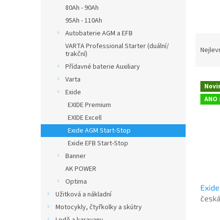
n
80Ah - 90Ah
e
95Ah - 110Ah
l
Autobaterie AGM a EFB
Ř
VARTA Professional Starter (duální/
a
Nejlev
trakční)
z
Přídavné baterie Auxiliary
e
Varta
V
n
Novi
ý
í
Exide
ANO 
p
p
EXIDE Premium
i
r
EXIDE Excell
s
o
Exide AGM Start-Stop
p
d
Exide EFB Start-Stop
r
u
o
Banner
k
d
t
AK POWER
u
ů
Optima
Exid
k
Užitková a nákladní
česká
t
Motocykly, čtyřkolky a skútry
použi
ů
při d