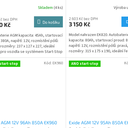
použití + výkup staré autoba
Skladem
(
4 ks
)
Výroba 
Průměrné
při doručení nové (nepovinné
tribuce, připravena k použití + výkup staré autobaterie při d
hodnocení
2 603 Kč bez DPH
produktu
Kč bez DPH
Do košíku
3 150 Kč
0 Kč
je
5,0
Model nahrazen EK820. Autobater
terie AGM kapacita: 45Ah, startovací
z
kapacita: 80Ah, startovací proud: 
 380A, napětí: 12V, rozmístění pólů:
5
napětí: 12V, rozmístění pólů: pravá
 rozměry: 237 x 127 x 227, ideální
hvězdiček.
rozměry: 315 x 175 x 190, ideální ř
 pro vozidla se systémem Start-Stop
vozidla se...
e...
Kód:
EK960
K
start-stop
ANO start-stop
e AGM 12V 96Ah 850A EK960
Exide AGM 12V 95Ah 850A E