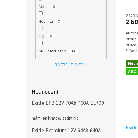
Akce
0
2 149 
2 6
Novinka
3
Autoba
Tip
0
proud:
pravá,
řešení
ANO start-stop
14
nebo s
Novi
ROZBALIT FILTR
ANO 
Hodnocení
Exide EFB 12V 70Ah 760A EL700
česká distribu
|
Hodnocení produktu je 5 z 5 hvězdiček.
mám jen krátce, zatím nic
Exid
Exide Premium 12V 64Ah 640A EA640
česká dis
|