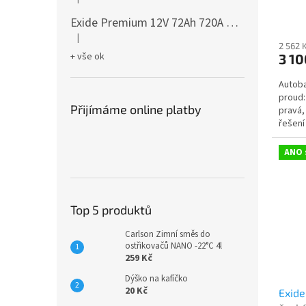
Hodnocení produktu je 5 z 5 hvězdiček.
Exide Premium 12V 72Ah 720A EA722
česká dis
|
Hodnocení produktu je 5 z 5 hvězdiček.
2 562 
+ vše ok
3 10
Autoba
proud:
Přijímáme online platby
pravá,
řešení
nebo s
ANO 
Top 5 produktů
Carlson Zimní směs do
ostřikovačů NANO -22°C 4l
259 Kč
Dýško na kafíčko
20 Kč
Exid