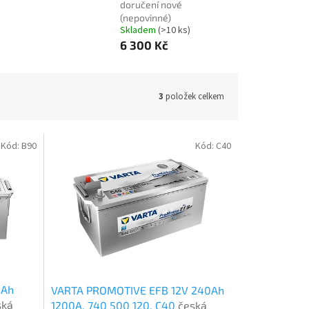
doručení nové
(nepovinné)
Skladem
(
>10 ks
)
6 300 Kč
3
položek celkem
Kód:
B90
Kód:
C40
0Ah
VARTA PROMOTIVE EFB 12V 240Ah
ská
1200A, 740 500 120, C40
česká