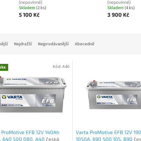
(nepovinné)
(nepovinné)
Skladem
(
2 ks
)
Skladem
(
4 ks
)
5 100 Kč
3 900 Kč
nější
Nejdražší
Nejprodávanější
Abecedně
Kód:
A40
nka
 ProMotive EFB 12V 140Ah
Varta ProMotive EFB 12V 19
, 640 500 080, A40
česká
1050A, 690 500 105, B90
če