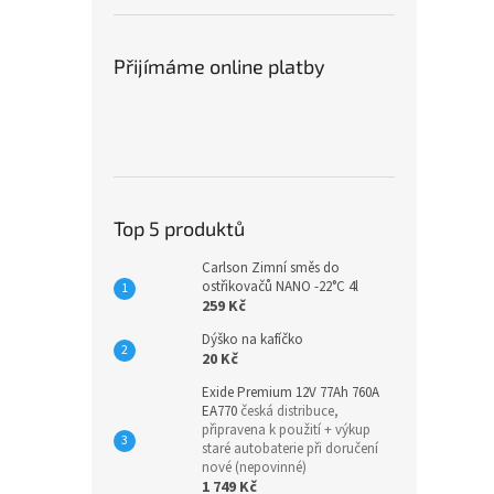
Přijímáme online platby
Top 5 produktů
Carlson Zimní směs do
ostřikovačů NANO -22°C 4l
259 Kč
Dýško na kafíčko
20 Kč
Exide Premium 12V 77Ah 760A
EA770
česká distribuce,
připravena k použití + výkup
staré autobaterie při doručení
nové (nepovinné)
1 749 Kč