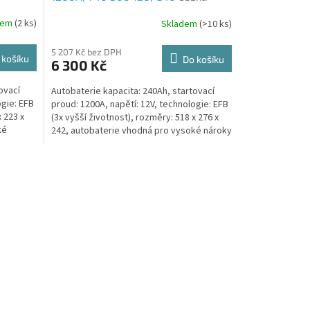
ití +
distribuce, připravena k použití +
dem
(
2 ks
)
Skladem
(
>10 ks
)
výkup staré autobaterie při
doručení nové (nepovinné)
5 207 Kč bez DPH
 košíku
Do košíku
6 300 Kč
ovací
Autobaterie kapacita: 240Ah, startovací
ogie: EFB
proud: 1200A, napětí: 12V, technologie: EFB
x 223 x
(3x vyšší životnost), rozměry: 518 x 276 x
ké
242, autobaterie vhodná pro vysoké nároky
na výkon...