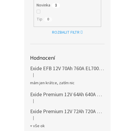
Novinka
1
Tip
0
ROZBALIT FILTR
Hodnocení
Exide EFB 12V 70Ah 760A EL700
česká distribu
|
Hodnocení produktu je 5 z 5 hvězdiček.
mám jen krátce, zatím nic
Exide Premium 12V 64Ah 640A EA640
česká dis
|
Hodnocení produktu je 5 z 5 hvězdiček.
Exide Premium 12V 72Ah 720A EA722
česká dis
|
Hodnocení produktu je 5 z 5 hvězdiček.
+ vše ok