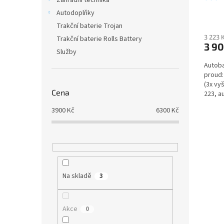
Zahradní technika
distr
ů
Autodoplňky
výkup
Trakční baterie Trojan
doruč
3 223 
Trakční baterie Rolls Battery
3 90
Služby
Autoba
proud:
(3x vy
Cena
223, a
nároky
3900
Kč
6300
Kč
Na skladě
3
Akce
0