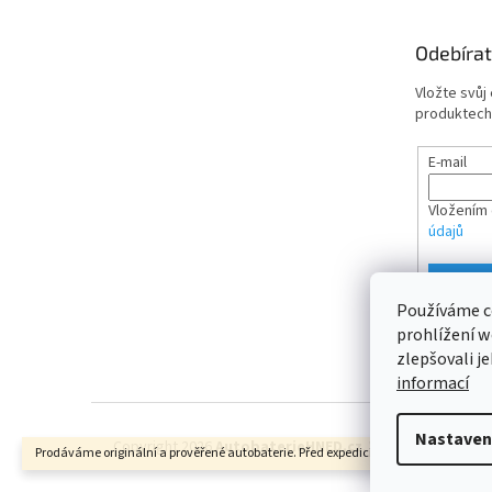
a
t
Odebírat
í
Vložte svůj
produktech
E-mail
Vložením 
údajů
PŘIHL
Používáme c
prohlížení w
zlepšovali j
informací
Nastaven
Copyright 2026
AutobaterieHNED.cz
. Všechna práva vy
Prodáváme originální a prověřené autobaterie. Před expedicí měříme napětí.