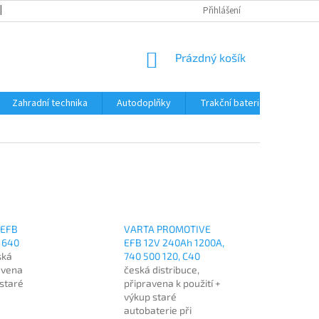
OBCHODNÍ PODMÍNKY
REKLAMACE A VRÁCENÍ ZBOŽÍ
Přihlášení
REKLAMAČ
NÁKUPNÍ
Prázdný košík
KOŠÍK
Zahradní technika
Autodoplňky
Trakční baterie Trojan
 EFB
VARTA PROMOTIVE
 640
EFB 12V 240Ah 1200A,
ská
740 500 120, C40
ravena
česká distribuce,
 staré
připravena k použití +
výkup staré
autobaterie při