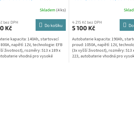
ibuce, připravena k použití +
distribuce, připravena k použ
Skladem
(
4 ks
)
Skla
 staré autobaterie při
výkup staré autobaterie při
ení nové (nepovinné)
doručení nové (nepovinné)
Kč bez DPH
4 215 Kč bez DPH
Do košíku
Do
0 Kč
5 100 Kč
terie kapacita: 140Ah, startovací
Autobaterie kapacita: 190Ah, start
 800A, napětí: 12V, technologie: EFB
proud: 1050A, napětí: 12V, technol
šší životnost), rozměry: 513 x 189 x
(3x vyšší životnost), rozměry: 513 
utobaterie vhodná pro vysoké
223, autobaterie vhodná pro vyso
 na výkon...
nároky na výkon...
O
v
l
á
d
a
c
í
p
r
v
k