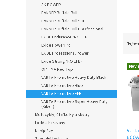
n
AK POWER
e
BANNER Buffalo Bull
l
BANNER Buffalo Bull SHD
BANNER Buffalo Bull PROfessional
Ř
EXIDE EndurancePRO EFB
a
Nejlev
Exide PowerPro
z
EXIDE Professional Power
e
Exide StrongPRO EFB+
V
n
Novi
ý
OPTIMA Red Top
í
p
p
VARTA Promotive Heavy Duty Black
i
r
VARTA Promotive Blue
s
o
VARTA Promotive EFB
p
d
VARTA Promotive Super Heavy Duty
r
u
(Silver)
o
k
Motocykly, čtyřkolky a skútry
d
t
Lodě a karavany
u
ů
Varta
k
Nabíječky
800A
t