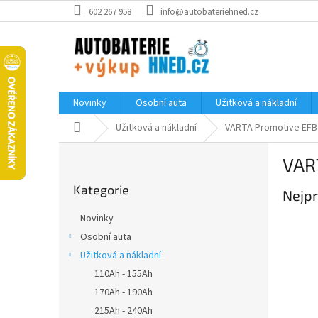
Přejít
602 267 958
info@autobateriehned.cz
na
obsah
Novinky
Osobní auta
Užitková a nákladní
Domů
Užitková a nákladní
VARTA Promotive EFB
P
VAR
o
Přeskočit
s
Kategorie
kategorie
Nejpr
t
r
Novinky
a
Osobní auta
n
Užitková a nákladní
n
í
110Ah - 155Ah
p
170Ah - 190Ah
a
215Ah - 240Ah