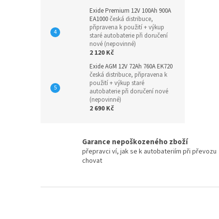
Exide Premium 12V 100Ah 900A
EA1000
česká distribuce,
připravena k použití + výkup
staré autobaterie při doručení
nové (nepovinné)
2 120 Kč
Exide AGM 12V 72Ah 760A EK720
česká distribuce, připravena k
použití + výkup staré
autobaterie při doručení nové
(nepovinné)
2 690 Kč
Garance nepoškozeného zboží
přepravci ví, jak se k autobateriím při převozu
chovat
Z
á
p