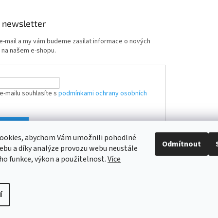
 newsletter
 e-mail a my vám budeme zasílat informace o nových
 na našem e-shopu.
e-mailu souhlasíte s
podmínkami ochrany osobních
ÁSIT SE
ookies, abychom Vám umožnili pohodlné
Odmítnout
ebu a díky analýze provozu webu neustále
eho funkce, výkon a použitelnost.
Více
í
hrazena.
Upravit nastavení cookies