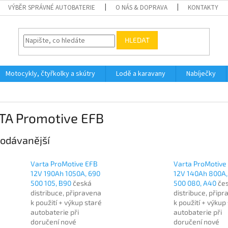
VÝBĚR SPRÁVNÉ AUTOBATERIE
O NÁS & DOPRAVA
KONTAKTY
HLEDAT
Motocykly, čtyřkolky a skútry
Lodě a karavany
Nabíječky
TA Promotive EFB
odávanější
Varta ProMotive EFB
Varta ProMotive
12V 190Ah 1050A, 690
12V 140Ah 800A,
500 105, B90
česká
500 080, A40
če
distribuce, připravena
distribuce, přip
k použití + výkup staré
k použití + výkup
autobaterie při
autobaterie při
doručení nové
doručení nové