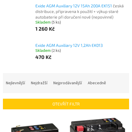
Exide AGM Auxiliary 12V 15Ah 200A EK151
česká
distribuce, připravena k použití + výkup staré
autobaterie při doručení nové (nepovinné)
Skladem
(
5 ks
)
1 260 Kč
Exide AGM Auxiliary 12V 1,2Ah EK013
Skladem
(
2 ks
)
470 Kč
Ř
a
Nejlevnější
Nejdražší
Nejprodávanější
Abecedně
z
e
n
OTEVŘÍT FILTR
í
p
V
r
ý
o
p