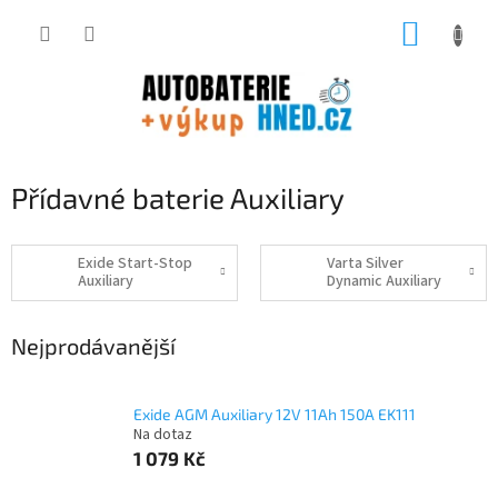
Přejít
NÁKUP
na
obsah
KOŠÍK
Přídavné baterie Auxiliary
Exide Start-Stop
Varta Silver
Auxiliary
Dynamic Auxiliary
Nejprodávanější
Exide AGM Auxiliary 12V 11Ah 150A EK111
Na dotaz
1 079 Kč