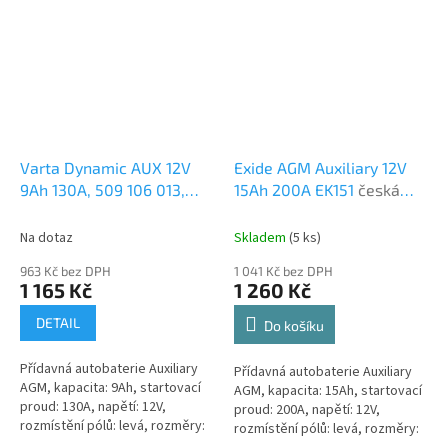
elektrické...
elektrické...
Varta Dynamic AUX 12V
Exide AGM Auxiliary 12V
9Ah 130A, 509 106 013,
15Ah 200A EK151
česká
AUX9
česká distribuce,
distribuce, připravena k
připravena k použití +
použití + výkup staré
Na dotaz
Skladem
(
5 ks
)
výkup staré autobaterie
autobaterie při doručení
963 Kč bez DPH
1 041 Kč bez DPH
při doručení nové
nové (nepovinné)
1 165 Kč
1 260 Kč
(nepovinné)
DETAIL
Do košíku
Přídavná autobaterie Auxiliary
Přídavná autobaterie Auxiliary
AGM, kapacita: 9Ah, startovací
AGM, kapacita: 15Ah, startovací
proud: 130A, napětí: 12V,
proud: 200A, napětí: 12V,
rozmístění pólů: levá, rozměry:
rozmístění pólů: levá, rozměry:
151 x 87 x 106, autobaterie je
150 x 90 x 145, přídavné