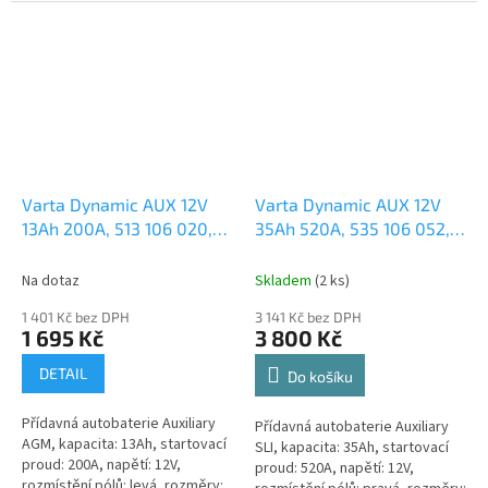
určena pro vozy s duálním...
akumulátory napájejí
elektrické...
Varta Dynamic AUX 12V
Varta Dynamic AUX 12V
13Ah 200A, 513 106 020,
35Ah 520A, 535 106 052,
AUX14
česká distribuce,
AUX1
česká distribuce,
připravena k použití +
připravena k použití +
Na dotaz
Skladem
(
2 ks
)
výkup staré autobaterie
výkup staré autobaterie
1 401 Kč bez DPH
3 141 Kč bez DPH
při doručení nové
při doručení nové
1 695 Kč
3 800 Kč
(nepovinné)
(nepovinné)
DETAIL
Do košíku
Přídavná autobaterie Auxiliary
Přídavná autobaterie Auxiliary
AGM, kapacita: 13Ah, startovací
SLI, kapacita: 35Ah, startovací
proud: 200A, napětí: 12V,
proud: 520A, napětí: 12V,
rozmístění pólů: levá, rozměry: