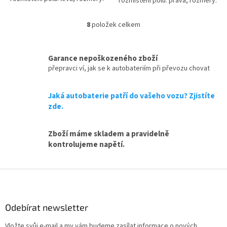
rozmístění pólů: pravá, rozměry:
150 x 87 x 146, autobaterie je
212 x 175 x 140, autobaterie je
určena pro vozy s duálním...
určena pro vozy s...
8
položek celkem
O
v
l
á
Garance nepoškozeného zboží
d
přepravci ví, jak se k autobateriím při převozu chovat
a
c
Jaká autobaterie patří do vašeho vozu? Zjistíte
í
p
zde.
r
v
Zboží máme skladem a pravidelně
k
y
kontrolujeme napětí.
v
ý
Z
p
i
á
s
p
u
a
Odebírat newsletter
t
Vložte svůj e-mail a my vám budeme zasílat informace o nových