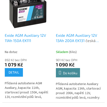
Exide AGM Auxiliary 12V
Exide AGM Auxiliary 12V
11Ah 150A EK111
13Ah 200A EK131
česká
distribuce, připravena k
použití + výkup staré
Na dotaz
Skladem
(
6 ks
)
autobaterie při doručení
892 Kč bez DPH
901 Kč bez DPH
nové (nepovinné)
1 079 Kč
1 090 Kč
DETAIL
Do košíku
Přídavná autobaterie AGM
Přídavná autobaterie Auxiliary
Auxiliary, kapacita: 11Ah,
AGM, kapacita: 13Ah, startovací
startovací proud: 150A, napětí:
proud: 200A, napětí: 12V,
12V, rozmístění pólů: levá,
rozmístění pólů: levá, rozměry:
rozměry: 150 x 90 x 130,
150 x 90 x 145, přídavné
přídavné akumulátory napájejí
akumulátory napájejí