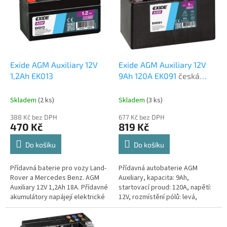
d
i
u
s
k
p
t
r
ů
o
d
Exide AGM Auxiliary 12V
Exide AGM Auxiliary 12V
u
1,2Ah EK013
9Ah 120A EK091
česká
k
distribuce, připravena k
t
použití + výkup staré
Skladem
(
2 ks
)
Skladem
(
3 ks
)
ů
autobaterie při doručení
388 Kč bez DPH
677 Kč bez DPH
nové (nepovinné)
470 Kč
819 Kč
Do košíku
Do košíku
Přídavná baterie pro vozy Land-
Přídavná autobaterie AGM
Rover a Mercedes Benz. AGM
Auxiliary, kapacita: 9Ah,
Auxiliary 12V 1,2Ah 18A. Přídavné
startovací proud: 120A, napětí:
akumulátory napájejí elektrické
12V, rozmístění pólů: levá,
spotřebiče u některých vozů,
rozměry: 150 x 90 x 105,
jako doplněk hlavní...
přídavné akumulátory napájejí
elektrické...