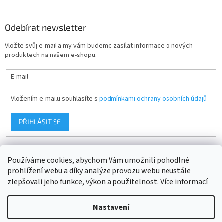
i
á
s
p
u
a
Odebírat newsletter
t
Vložte svůj e-mail a my vám budeme zasílat informace o nových
í
produktech na našem e-shopu.
E-mail
Vložením e-mailu souhlasíte s
podmínkami ochrany osobních údajů
PŘIHLÁSIT SE
Používáme cookies, abychom Vám umožnili pohodlné
prohlížení webu a díky analýze provozu webu neustále
zlepšovali jeho funkce, výkon a použitelnost.
Více informací
Vytvořil Shoptet
Nastavení