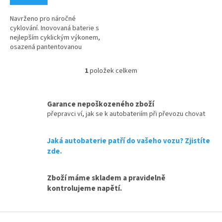
Navrženo pro náročné
cyklování. Inovovaná baterie s
nejlepším cyklickým výkonem,
osazená pantentovanou
antivibrační technologií
HVR® (splňuje požadavky V4),
1
položek celkem
O
znamená menší riziko...
v
l
á
Garance nepoškozeného zboží
d
přepravci ví, jak se k autobateriím při převozu chovat
a
c
Jaká autobaterie patří do vašeho vozu? Zjistíte
í
p
zde.
r
v
Zboží máme skladem a pravidelně
k
y
kontrolujeme napětí.
v
ý
Z
p