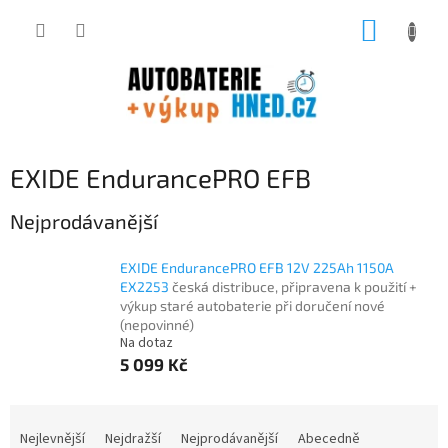
Přejít
NÁKUP
na
obsah
KOŠÍK
EXIDE EndurancePRO EFB
Nejprodávanější
EXIDE EndurancePRO EFB 12V 225Ah 1150A
EX2253
česká distribuce, připravena k použití +
výkup staré autobaterie při doručení nové
(nepovinné)
Na dotaz
5 099 Kč
Ř
a
Nejlevnější
Nejdražší
Nejprodávanější
Abecedně