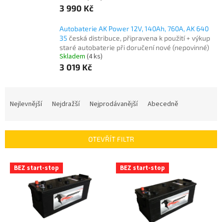
3 990 Kč
Autobaterie AK Power 12V, 140Ah, 760A, AK 640
35
česká distribuce, připravena k použití + výkup
staré autobaterie při doručení nové (nepovinné)
Skladem
(
4 ks
)
3 019 Kč
Ř
a
Nejlevnější
Nejdražší
Nejprodávanější
Abecedně
z
e
n
OTEVŘÍT FILTR
í
p
V
r
BEZ start-stop
BEZ start-stop
ý
o
p
d
i
u
s
k
p