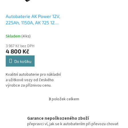
Autobaterie AK Power 12V,
225Ah, 1150A, AK 725 12
česká distribuce,
připravena k použití +
Skladem
(
4 ks
)
výkup staré autobaterie
3 967 Kč bez DPH
při doručení nové
4 800 Kč
(nepovinné)
Do košíku
Kvalitní autobaterie pro nákladní
a užitkové vozy od českého
výrobce za příznivou cenu.
3
položek celkem
O
v
l
á
Garance nepoškozeného zboží
d
přepravci ví, jak se k autobateriím při převozu chovat