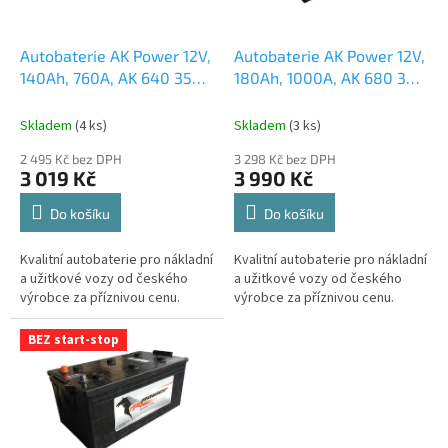
t
r
ů
o
d
Autobaterie AK Power 12V,
Autobaterie AK Power 12V,
u
140Ah, 760A, AK 640 35
180Ah, 1000A, AK 680 32
k
česká distribuce,
česká distribuce,
t
připravena k použití +
připravena k použití +
Skladem
(
4 ks
)
Skladem
(
3 ks
)
ů
výkup staré autobaterie
výkup staré autobaterie
2 495 Kč bez DPH
3 298 Kč bez DPH
při doručení nové
při doručení nové
3 019 Kč
3 990 Kč
(nepovinné)
(nepovinné)
Do košíku
Do košíku
Kvalitní autobaterie pro nákladní
Kvalitní autobaterie pro nákladní
a užitkové vozy od českého
a užitkové vozy od českého
výrobce za příznivou cenu.
výrobce za příznivou cenu.
BEZ start-stop