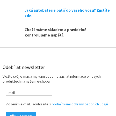
a
c
Jaká autobaterie patří do vašeho vozu? Zjistíte
í
p
zde.
r
v
Zboží máme skladem a pravidelně
k
y
kontrolujeme napětí.
v
ý
Z
p
i
á
s
p
u
a
Odebírat newsletter
t
Vložte svůj e-mail a my vám budeme zasílat informace o nových
í
produktech na našem e-shopu.
E-mail
Vložením e-mailu souhlasíte s
podmínkami ochrany osobních údajů