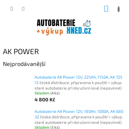
Přejít
NÁKUP
na
obsah
KOŠÍK
AK POWER
Nejprodávanější
Autobaterie AK Power 12V, 225Ah, 1150A, AK 725
12
česká distribuce, připravena k použití + výkup
staré autobaterie při doručení nové (nepovinné)
Skladem
(
4 ks
)
4 800 Kč
Autobaterie AK Power 12V, 180Ah, 1000A, AK 680
32
česká distribuce, připravena k použití + výkup
staré autobaterie při doručení nové (nepovinné)
Skladem
(
3 ks
)