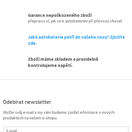
v
l
á
Garance nepoškozeného zboží
d
přepravci ví, jak se k autobateriím při převozu chovat
a
c
Jaká autobaterie patří do vašeho vozu? Zjistíte
í
p
zde.
r
v
Zboží máme skladem a pravidelně
k
y
kontrolujeme napětí.
v
ý
Z
p
i
á
s
p
u
a
Odebírat newsletter
t
Vložte svůj e-mail a my vám budeme zasílat informace o nových
í
produktech na našem e-shopu.
E-mail