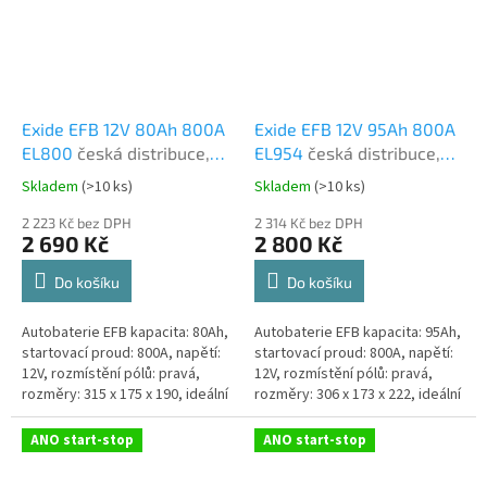
Exide EFB 12V 80Ah 800A
Exide EFB 12V 95Ah 800A
EL800
česká distribuce,
EL954
česká distribuce,
připravena k použití +
připravena k použití +
Skladem
(
>10 ks
)
Skladem
(
>10 ks
)
Průměrné
Průměrné
výkup staré autobaterie
výkup staré autobaterie
hodnocení
hodnocení
při doručení nové
2 223 Kč bez DPH
při doručení nové
2 314 Kč bez DPH
produktu
produktu
2 690 Kč
2 800 Kč
(nepovinné)
(nepovinné)
je
je
5,0
5,0
Do košíku
Do košíku
z
z
5
5
Autobaterie EFB kapacita: 80Ah,
Autobaterie EFB kapacita: 95Ah,
hvězdiček.
hvězdiček.
startovací proud: 800A, napětí:
startovací proud: 800A, napětí:
12V, rozmístění pólů: pravá,
12V, rozmístění pólů: pravá,
rozměry: 315 x 175 x 190, ideální
rozměry: 306 x 173 x 222, ideální
řešení pro vozidla se systémem
řešení pro vozidla se systémem
Start-Stop nebo se...
Start-Stop nebo se...
ANO start-stop
ANO start-stop