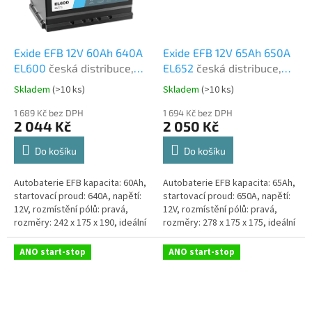
Exide EFB 12V 60Ah 640A
Exide EFB 12V 65Ah 650A
EL600
česká distribuce,
EL652
česká distribuce,
připravena k použití +
připravena k použití +
Skladem
(
>10 ks
)
Skladem
(
>10 ks
)
Průměrné
Průměrné
výkup staré autobaterie
výkup staré autobaterie
hodnocení
hodnocení
při doručení nové
1 689 Kč bez DPH
při doručení nové
1 694 Kč bez DPH
produktu
produktu
2 044 Kč
2 050 Kč
(nepovinné)
(nepovinné)
je
je
5,0
5,0
Do košíku
Do košíku
z
z
5
5
Autobaterie EFB kapacita: 60Ah,
Autobaterie EFB kapacita: 65Ah,
hvězdiček.
hvězdiček.
startovací proud: 640A, napětí:
startovací proud: 650A, napětí:
12V, rozmístění pólů: pravá,
12V, rozmístění pólů: pravá,
rozměry: 242 x 175 x 190, ideální
rozměry: 278 x 175 x 175, ideální
řešení pro vozidla se systémem
řešení pro vozidla se systémem
Start-Stop nebo se...
Start-Stop nebo se...
ANO start-stop
ANO start-stop