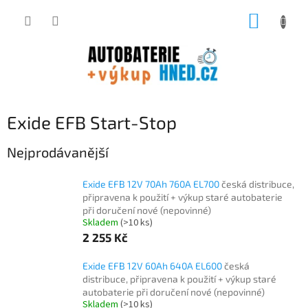
Přejít
NÁKUP
na
obsah
KOŠÍK
Exide EFB Start-Stop
Nejprodávanější
Exide EFB 12V 70Ah 760A EL700
česká distribuce,
připravena k použití + výkup staré autobaterie
při doručení nové (nepovinné)
Skladem
(
>10 ks
)
2 255 Kč
Exide EFB 12V 60Ah 640A EL600
česká
distribuce, připravena k použití + výkup staré
autobaterie při doručení nové (nepovinné)
Skladem
(
>10 ks
)