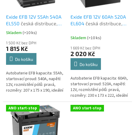
t
r
ů
o
d
Exide EFB 12V 55Ah 540A
Exide EFB 12V 60Ah 520A
u
EL550
česká distribuce,
EL604
česká distribuce,
k
připravena k použití +
připravena k použití +
Skladem
(
>10 ks
)
Průměrné
t
výkup staré autobaterie
výkup staré autobaterie
Skladem
(
>10 ks
)
hodnocení
ů
při doručení nové
1 500 Kč bez DPH
při doručení nové
produktu
1 815 Kč
1 669 Kč bez DPH
(nepovinné)
(nepovinné)
je
2 020 Kč
5,0
Do košíku
z
Do košíku
5
Autobaterie EFB kapacita: 55Ah,
hvězdiček.
Autobaterie EFB kapacita: 60Ah,
startovací proud: 540A, napětí:
startovací proud: 520A, napětí:
12V, rozmístění pólů: pravá,
12V, rozmístění pólů: pravá,
rozměry: 207 x 175 x 190, ideální
rozměry: 230 x 173 x 222, ideální
řešení pro vozidla se systémem
řešení pro vozidla se systémem
Start-Stop nebo se...
Start-Stop nebo se...
ANO start-stop
ANO start-stop