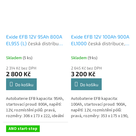
Exide EFB 12V 95Ah 800A
Exide EFB 12V 100Ah 900A
EL955 (L)
česká distribuce,
EL1000
česká distribuce,
připravena k použití +
připravena k použití +
výkup staré autobaterie
výkup staré autobaterie
Skladem
(
5 ks
)
Skladem
(
9 ks
)
při doručení nové
při doručení nové
2 314 Kč bez DPH
2 645 Kč bez DPH
(nepovinné)
(nepovinné)
2 800 Kč
3 200 Kč
Do košíku
Do košíku
Autobaterie EFB kapacita: 95Ah,
Autobaterie EFB kapacita:
startovací proud: 800A, napětí:
100Ah, startovací proud: 900A,
12V, rozmístění pólů: pravá,
napětí: 12V, rozmístění pólů:
rozměry: 306 x 173 x 222, ideální
pravá, rozměry: 353 x 175 x 190,
řešení pro vozidla se systémem
ideální řešení pro vozidla se
Start-Stop nebo se...
systémem Start-Stop nebo se...
ANO start-stop