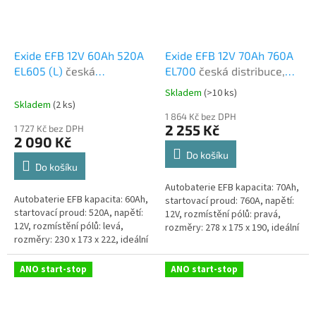
Exide EFB 12V 60Ah 520A
Exide EFB 12V 70Ah 760A
EL605 (L)
česká
EL700
česká distribuce,
distribuce, připravena k
připravena k použití +
Skladem
(
>10 ks
)
Průměrné
použití + výkup staré
výkup staré autobaterie
Skladem
(
2 ks
)
hodnocení
autobaterie při doručení
při doručení nové
1 864 Kč bez DPH
produktu
2 255 Kč
1 727 Kč bez DPH
nové (nepovinné)
(nepovinné)
je
2 090 Kč
4,8
Do košíku
z
Do košíku
5
Autobaterie EFB kapacita: 70Ah,
hvězdiček.
Autobaterie EFB kapacita: 60Ah,
startovací proud: 760A, napětí:
startovací proud: 520A, napětí:
12V, rozmístění pólů: pravá,
12V, rozmístění pólů: levá,
rozměry: 278 x 175 x 190, ideální
rozměry: 230 x 173 x 222, ideální
řešení pro vozidla se systémem
řešení pro vozidla se systémem
Start-Stop nebo se...
Start-Stop nebo se...
ANO start-stop
ANO start-stop