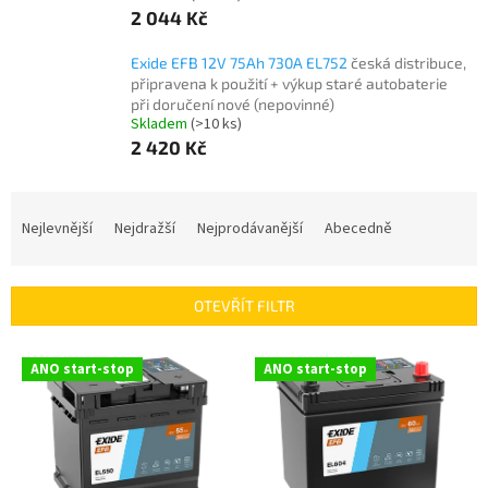
2 044 Kč
Exide EFB 12V 75Ah 730A EL752
česká distribuce,
připravena k použití + výkup staré autobaterie
při doručení nové (nepovinné)
Skladem
(
>10 ks
)
2 420 Kč
Ř
a
Nejlevnější
Nejdražší
Nejprodávanější
Abecedně
z
e
n
OTEVŘÍT FILTR
í
p
V
r
ANO start-stop
ANO start-stop
ý
o
p
d
i
u
s
k
p