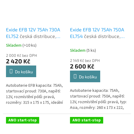
Exide EFB 12V 75Ah 730A
Exide EFB 12V 75Ah 750A
EL752
česká distribuce,
EL754
česká distribuce,
připravena k použití +
připravena k použití +
Skladem
(
>10 ks
)
Průměrné
výkup staré autobaterie
výkup staré autobaterie
Skladem
(
5 ks
)
hodnocení
při doručení nové
2 000 Kč bez DPH
při doručení nové
produktu
2 420 Kč
2 149 Kč bez DPH
(nepovinné)
(nepovinné)
je
2 600 Kč
5,0
Do košíku
z
Do košíku
5
Autobaterie EFB kapacita: 75Ah,
hvězdiček.
Autobaterie kapacita: 75Ah,
startovací proud: 730A, napětí:
startovací proud: 750A, napětí:
12V, rozmístění pólů: pravá,
12V, rozmístění pólů: pravá, typ:
rozměry: 315 x 175 x 175, ideální
Asia, rozměry: 260 x 173 x 222,
řešení pro vozidla se systémem
velice kvalitní autobaterie
Start-Stop nebo se...
určena pro vozy s...
ANO start-stop
ANO start-stop