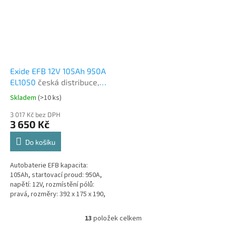
Exide EFB 12V 105Ah 950A
EL1050
česká distribuce,
připravena k použití +
Skladem
(
>10 ks
)
Průměrné
výkup staré autobaterie
hodnocení
při doručení nové
3 017 Kč bez DPH
produktu
3 650 Kč
(nepovinné)
je
5,0
Do košíku
z
5
Autobaterie EFB kapacita:
hvězdiček.
105Ah, startovací proud: 950A,
napětí: 12V, rozmístění pólů:
pravá, rozměry: 392 x 175 x 190,
ideální řešení pro vozidla se
systémem Start-Stop nebo se...
13
položek celkem
O