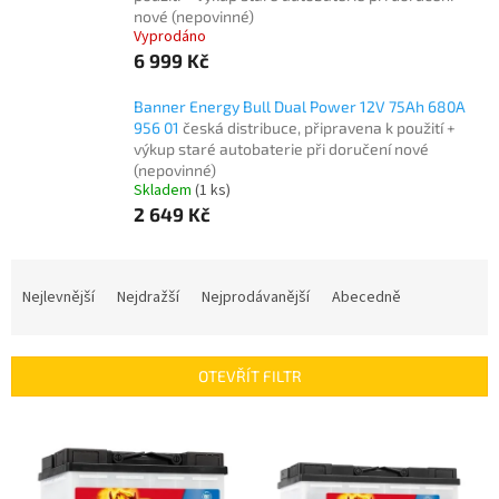
nové (nepovinné)
Vyprodáno
6 999 Kč
Banner Energy Bull Dual Power 12V 75Ah 680A
956 01
česká distribuce, připravena k použití +
výkup staré autobaterie při doručení nové
(nepovinné)
Skladem
(
1 ks
)
2 649 Kč
Ř
a
Nejlevnější
Nejdražší
Nejprodávanější
Abecedně
z
e
n
OTEVŘÍT FILTR
í
p
V
r
ý
o
p
d