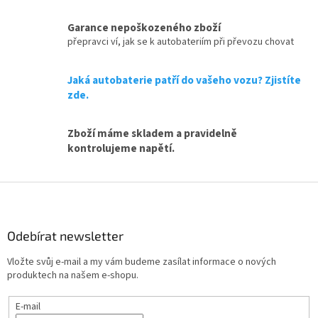
l
á
Garance nepoškozeného zboží
d
přepravci ví, jak se k autobateriím při převozu chovat
a
c
Jaká autobaterie patří do vašeho vozu? Zjistíte
í
p
zde.
r
v
Zboží máme skladem a pravidelně
k
y
kontrolujeme napětí.
v
ý
Z
p
i
á
s
p
u
a
Odebírat newsletter
t
Vložte svůj e-mail a my vám budeme zasílat informace o nových
í
produktech na našem e-shopu.
E-mail