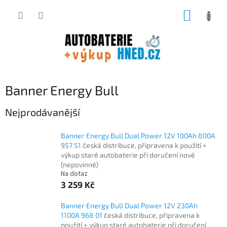
Přejít
NÁKUP
na
obsah
KOŠÍK
Banner Energy Bull
Nejprodávanější
Banner Energy Bull Dual Power 12V 100Ah 800A
957 51
česká distribuce, připravena k použití +
výkup staré autobaterie při doručení nové
(nepovinné)
Na dotaz
3 259 Kč
Banner Energy Bull Dual Power 12V 230Ah
1100A 968 01
česká distribuce, připravena k
použití + výkup staré autobaterie při doručení