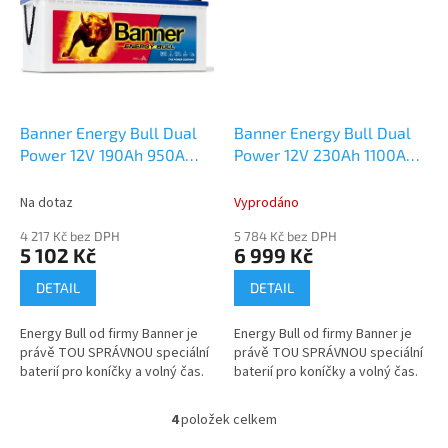
Banner Energy Bull Dual
Banner Energy Bull Dual
Power 12V 190Ah 950A
Power 12V 230Ah 1100A
963 51
česká distribuce,
968 01
česká distribuce,
připravena k použití +
připravena k použití +
Na dotaz
Vyprodáno
výkup staré autobaterie
výkup staré autobaterie
4 217 Kč bez DPH
5 784 Kč bez DPH
při doručení nové
při doručení nové
5 102 Kč
6 999 Kč
(nepovinné)
(nepovinné)
DETAIL
DETAIL
Energy Bull od firmy Banner je
Energy Bull od firmy Banner je
právě TOU SPRÁVNOU speciální
právě TOU SPRÁVNOU speciální
baterií pro koníčky a volný čas.
baterií pro koníčky a volný čas.
4
položek celkem
O
v