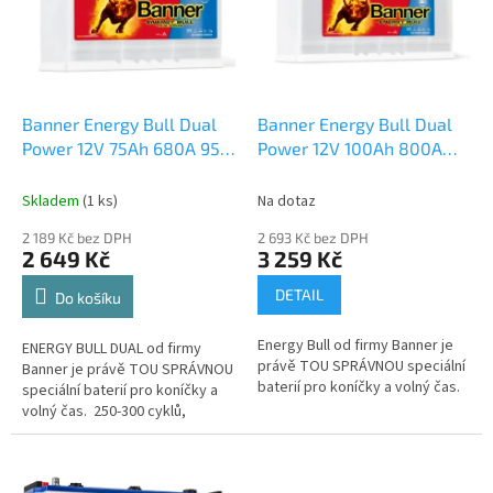
i
u
s
k
p
t
r
ů
o
d
Banner Energy Bull Dual
Banner Energy Bull Dual
u
Power 12V 75Ah 680A 956
Power 12V 100Ah 800A
k
01
česká distribuce,
957 51
česká distribuce,
t
připravena k použití +
připravena k použití +
Skladem
(
1 ks
)
Na dotaz
ů
výkup staré autobaterie
výkup staré autobaterie
2 189 Kč bez DPH
2 693 Kč bez DPH
při doručení nové
při doručení nové
2 649 Kč
3 259 Kč
(nepovinné)
(nepovinné)
DETAIL
Do košíku
Energy Bull od firmy Banner je
ENERGY BULL DUAL od firmy
právě TOU SPRÁVNOU speciální
Banner je právě TOU SPRÁVNOU
baterií pro koníčky a volný čas.
speciální baterií pro koníčky a
volný čas. 250-300 cyklů,
vhodný pro obytné vozy,
karavany, lodě, solární
zařízení....