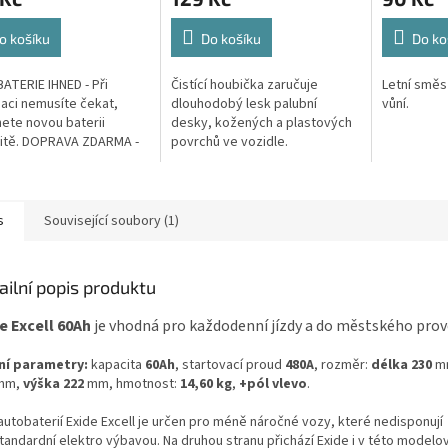
o košíku
Do košíku
Do ko
ATERIE IHNED - Při
Čistící houbička zaručuje
Letní směs
aci nemusíte čekat,
dlouhodobý lesk palubní
vůní.
ete novou baterii
desky, kožených a plastových
itě. DOPRAVA ZDARMA -
povrchů ve vozidle.
é náklady na dopravu v
reklamace hradíme my.
E...
s
Související soubory (1)
ailní popis produktu
e Excell 60Ah
je vhodná pro každodenní jízdy a do městského pro
ní parametry:
kapacita
60Ah
, startovací proud
480A
, rozměr:
délka 230
m
mm,
výška 222
mm, hmotnost:
14,60 kg
,
+pól vlevo
.
autobaterií Exide Excell je určen pro méně náročné vozy, které nedisponují
tandardní elektro výbavou. Na druhou stranu přichází Exide i v této modelo