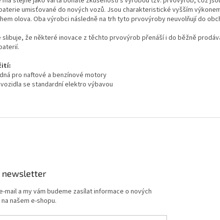
e má stejně jako Varta bohaté zkušenosti s výrobou tzv. prvovýrob, což jso
baterie umisťované do nových vozů. Jsou charakteristické vyšším výkonem
hem olova. Oba výrobci následně na trh tyto prvovýroby neuvolňují do obch
e slibuje, že některé inovace z těchto prvovýrob přenáší i do běžně prodá
aterií.
ití:
odná pro naftové a benzínové motory
o vozidla se standardní elektro výbavou
 newsletter
 e-mail a my vám budeme zasílat informace o nových
 na našem e-shopu.