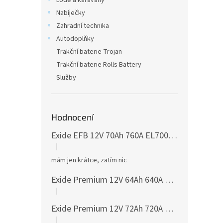
Lodě a karavany
Nabíječky
Zahradní technika
Autodoplňky
Trakční baterie Trojan
Trakční baterie Rolls Battery
Služby
Hodnocení
Exide EFB 12V 70Ah 760A EL700
česká distribu
|
Hodnocení produktu je 5 z 5 hvězdiček.
mám jen krátce, zatím nic
Exide Premium 12V 64Ah 640A EA640
česká dis
|
Hodnocení produktu je 5 z 5 hvězdiček.
Exide Premium 12V 72Ah 720A EA722
česká dis
|
Hodnocení produktu je 5 z 5 hvězdiček.