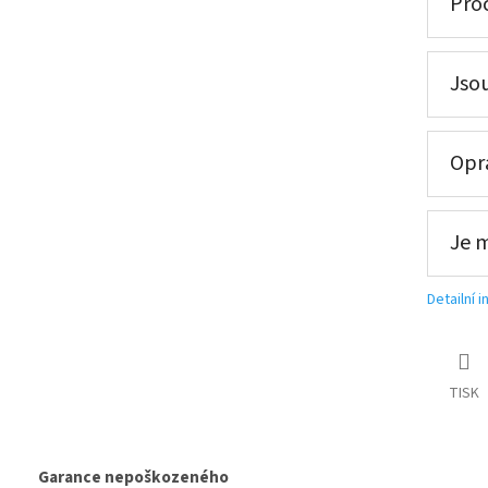
Proč
Jsou
Opra
Je 
ce, připravena k použití + výkup staré autobaterie při doruče
Detailní 
tribuce, připravena k použití + výkup staré autobaterie při d
TISK
tribuce, připravena k použití + výkup staré autobaterie při d
Garance nepoškozeného