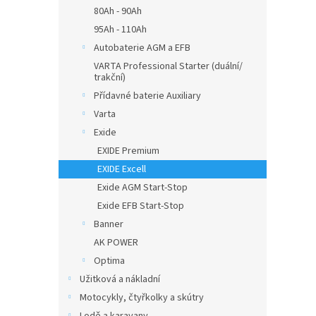
n
80Ah - 90Ah
e
95Ah - 110Ah
l
Autobaterie AGM a EFB
VARTA Professional Starter (duální/
trakční)
Přídavné baterie Auxiliary
Varta
Exide
EXIDE Premium
EXIDE Excell
Exide AGM Start-Stop
Exide EFB Start-Stop
Banner
AK POWER
Optima
Užitková a nákladní
Motocykly, čtyřkolky a skútry