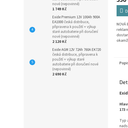
nové (nepovinné)
1 749 Kč
D
Exide Premium 12V 100Ah 900A
EA1000
česká distribuce,
NOVÁ B
připravena k použití + výkup
reklam
staré autobaterie při doručení
dostan
nové (nepovinné)
okamž
2 120 Kč
Vešker
Exide AGM 12V 72Ah 760A EK720
rámci 
česká distribuce, připravena k
GARANC
použití + výkup staré
Popi
autobaterie při doručení nové
(nepovinné)
2 690 Kč
Det
Exid
Hlav
173
Typ 
nads