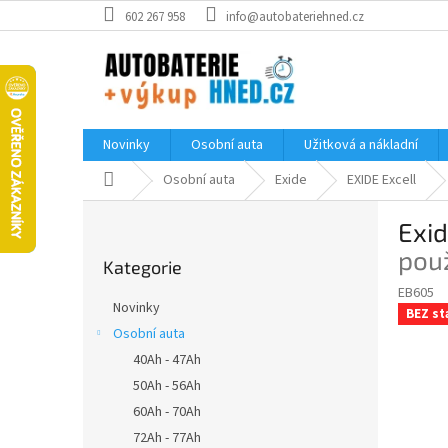
Přejít
602 267 958
info@autobateriehned.cz
na
obsah
Novinky
Osobní auta
Užitková a nákladní
Domů
Osobní auta
Exide
EXIDE Excell
P
Exid
o
Přeskočit
s
použ
Kategorie
kategorie
t
EB605
r
Novinky
BEZ st
a
Osobní auta
n
40Ah - 47Ah
n
í
50Ah - 56Ah
p
60Ah - 70Ah
a
72Ah - 77Ah