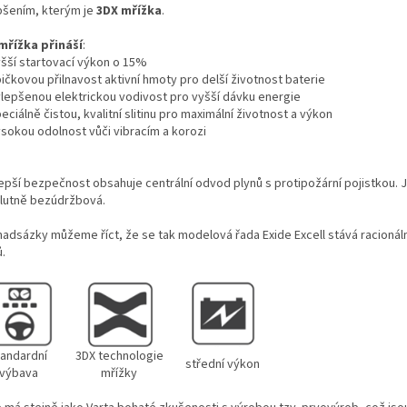
pšením, kterým je
3DX mřížka
.
mřížka přináší
:
šší startovací výkon o 15%
ičkovou přilnavost aktivní hmoty pro delší životnost baterie
lepšenou elektrickou vodivost pro vyšší dávku energie
ciálně čistou, kvalitní slitinu pro maximální životnost a výkon
sokou odolnost vůči vibracím a korozi
lepší bezpečnost obsahuje centrální odvod plynů s protipožární pojistkou. 
lutně bezúdržbová.
nadsázky můžeme říct, že se tak modelová řada Exide Excell stává racionál
ů.
tandardní
3DX technologie
střední výkon
výbava
mřížky