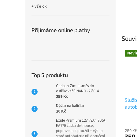
+ vše ok
Přijímáme online platby
Souvi
Novi
Top 5 produktů
Carlson Zimní směs do
ostřikovačů NANO -22°C 4l
259 Kč
Služ
Dýško na kafíčko
autob
20 Kč
Exide Premium 12V 77Ah 760A
EA770
česká distribuce,
289 Kč
připravena k použití + výkup
350
staré autobaterie při doručení