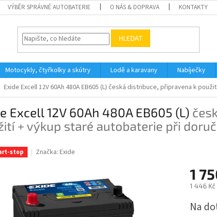
VÝBĚR SPRÁVNÉ AUTOBATERIE
O NÁS & DOPRAVA
KONTAKTY
HLEDAT
Motocykly, čtyřkolky a skútry
Lodě a karavany
Nabíječky
Exide Excell 12V 60Ah 480A EB605 (L)
česká distribuce, připravena k použit
e Excell 12V 60Ah 480A EB605 (L)
česk
ití + výkup staré autobaterie při doru
Značka:
Exide
art-stop
1 75
1 446 Kč
Měrná
Na do
cena: