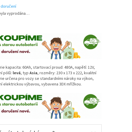
 doručení
byla vyprodána…
ie kapacita: 60Ah, startovací proud: 480A, napětí: 12V,
í pólů:
levá
, typ
Asia
, rozměry: 230 x 173 x 222, kvalitní
ie určena pro vozy se standardními nároky na výkon,
ní elektrickou výbavou, vybavena 3DX mřížkou.