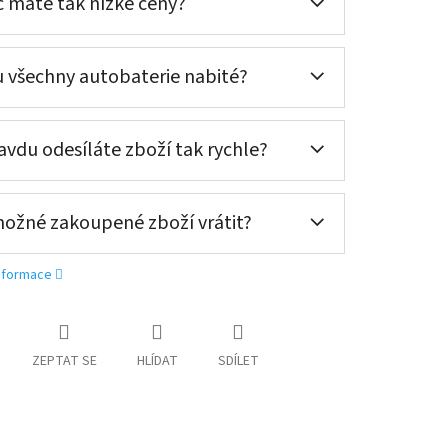
 máte tak nízké ceny?
 všechny autobaterie nabité?
vdu odesíláte zboží tak rychle?
možné zakoupené zboží vrátit?
ní nové (nepovinné)
informace
oručení nové (nepovinné)
ZEPTAT SE
HLÍDAT
SDÍLET
oručení nové (nepovinné)