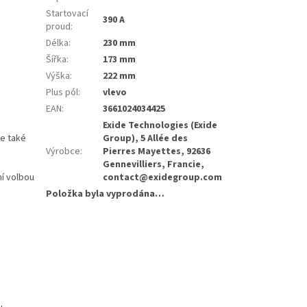
Startovací
390 A
proud
:
Délka
:
230 mm
Šířka
:
173 mm
Výška
:
222 mm
Plus pól
:
vlevo
EAN
:
3661024034425
Exide Technologies (Exide
Je také
Group), 5 Allée des
Výrobce
:
Pierres Mayettes, 92636
Gennevilliers, Francie,
ní volbou
contact@exidegroup.com
Položka byla vyprodána…