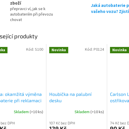
zboží
Jaká autobaterie p
přepravci ví, jak se k
vašeho vozu? Zjist
autobateriím při převozu
chovat
sející produkty
Kód:
S100
Kód:
P0124
nka
Novinka
Novinka
ba: okamžitá výměna
Houbička na palubní
Carlson 
aterie při reklamaci
desku
ostřikova
Skladem
(
>10 ks
)
Skladem
(
>10 ks
)
 bez DPH
107 Kč bez DPH
74 Kč bez 
 Kč
129 Kč
90 Kč