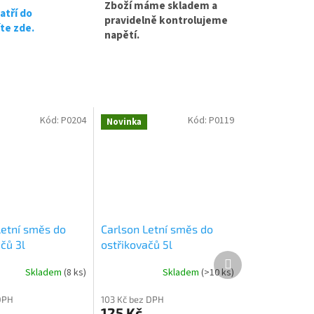
Zboží máme skladem a
atří do
pravidelně kontrolujeme
íte zde.
napětí.
Kód:
P0204
Kód:
P0119
Novinka
Letní směs do
Carlson Letní směs do
čů 3l
ostřikovačů 5l
Další
produkt
Skladem
(
8 ks
)
Skladem
(
>10 ks
)
DPH
103 Kč bez DPH
125 Kč