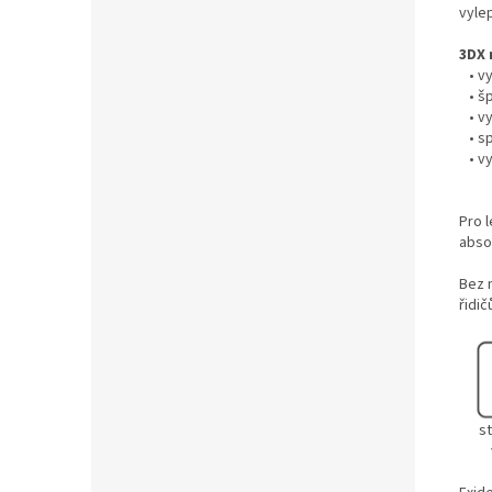
vyle
3DX 
• vy
• šp
• vy
• spe
• vy
Pro 
abso
Bez 
řidič
s