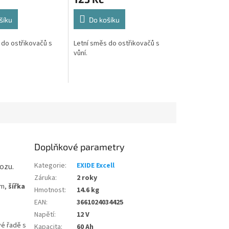
šíku
Do košíku
 do ostřikovačů s
Letní směs do ostřikovačů s
vůní.
Doplňkové parametry
Kategorie
:
EXIDE Excell
vozu.
Záruka
:
2 roky
m,
šířka
Hmotnost
:
14.6 kg
EAN
:
3661024034425
Napětí
:
12 V
vé řadě s
Kapacita
:
60 Ah