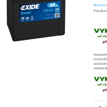
Možnosti
Položka 
Autobater
rozmístěn
autobater
standard