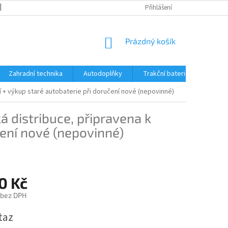
OBCHODNÍ PODMÍNKY
REKLAMACE A VRÁCENÍ ZBOŽÍ
Přihlášení
REKLAMAČ
NÁKUPNÍ
Prázdný košík
KOŠÍK
Zahradní technika
Autodoplňky
Trakční baterie Trojan
í + výkup staré autobaterie při doručení nové (nepovinné)
á distribuce, připravena k
čení nové (nepovinné)
0 Kč
 bez DPH
taz