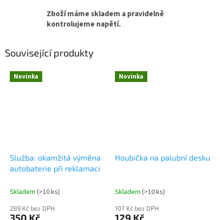
Zboží máme skladem a pravidelně
kontrolujeme napětí.
Související produkty
Novinka
Novinka
Služba: okamžitá výměna
Houbička na palubní desku
autobaterie při reklamaci
Skladem
(
>10 ks
)
Skladem
(
>10 ks
)
289 Kč bez DPH
107 Kč bez DPH
350 Kč
129 Kč