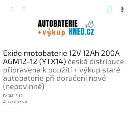
Přejít
NÁKUP
na
obsah
KOŠÍK
Exide motobaterie 12V 12Ah 200A
AGM12-12 (YTX14)
česká distribuce,
připravena k použití + výkup staré
autobaterie při doručení nové
(nepovinné)
EAGM12-12
Značka:
Exide