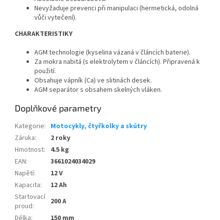
Nevyžaduje prevenci při manipulaci (hermetická, odolná
vůči vytečení).
CHARAKTERISTIKY
AGM technologie (kyselina vázaná v článcích baterie).
Za mokra nabitá (s elektrolytem v článcích). Připravená k
použití.
Obsahuje vápník (Ca) ve slitinách desek.
AGM separátor s obsahem skelných vláken.
Doplňkové parametry
Kategorie
:
Motocykly, čtyřkolky a skútry
Záruka
:
2 roky
Hmotnost
:
4.5 kg
EAN
:
3661024034029
Napětí
:
12 V
Kapacita
:
12 Ah
Startovací
200 A
proud
:
Délka
:
150 mm