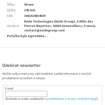
Šířka
:
90 mm
Výška
:
145 mm
EAN
:
3661024034029
Exide Technologies (Exide Group), 5 Allée des
Výrobce
:
Pierres Mayettes, 92636 Gennevilliers, Francie,
contact@exidegroup.com
Položka byla vyprodána…
Z
á
p
a
Odebírat newsletter
t
Vložte svůj e-mail a my vám budeme zasílat informace o nových
í
produktech na našem e-shopu.
E-mail
Vložením e-mailu souhlasíte s
podmínkami ochrany osobních údajů