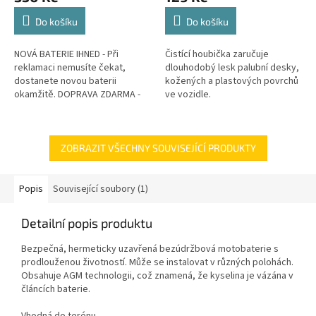
Do košíku
Do košíku
NOVÁ BATERIE IHNED - Při
Čistící houbička zaručuje
reklamaci nemusíte čekat,
dlouhodobý lesk palubní desky,
dostanete novou baterii
kožených a plastových povrchů
okamžitě. DOPRAVA ZDARMA -
ve vozidle.
Veškeré náklady na dopravu v
rámci reklamace hradíme my.
GARANCE...
ZOBRAZIT VŠECHNY SOUVISEJÍCÍ PRODUKTY
Popis
Související soubory (1)
Detailní popis produktu
Bezpečná, hermeticky uzavřená bezúdržbová motobaterie s
prodlouženou životností. Může se instalovat v různých polohách.
Obsahuje AGM technologii, což znamená, že kyselina je vázána v
článcích baterie.
Vhodná do terénu.