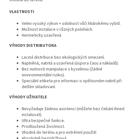
VLASTNOSTI
Velmi vysoký výkon + odolnost vůči hlubokému vybití.
Možnost instalace v různých polohách.
Hermeticky uzavřená.
VÝHODY DISTRIBUTORA
Laciná distribuce bez ekologických omezení.
Naplněná, nabitá a uzavřená (úspora času a nákladů).
Bez nutnosti manipulace s kyselinou (žádné
environmentální riziko).
Speciální etiketa pro informaci o opětovném nabití při
delším skladovaní.
VÝHODY UŽIVATELE
Nevyžaduje žádnou asistenci (můžete bez čekání ihned
instalovat).
Ultra bezpečné funkce.
Prodloužená životnost.
Vhodná do terénu a pro extrémní použití.
Absolutně bezúdržbová.