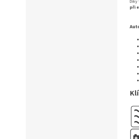
Díky 
při 
Auto
Kl