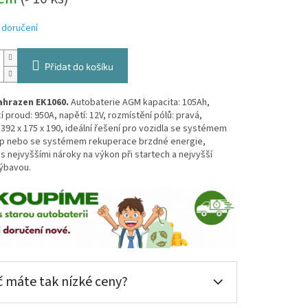
 doručení
Přidat do košíku
ahrazen EK1060.
Autobaterie AGM kapacita: 105Ah,
í proud: 950A, napětí: 12V, rozmístění pólů: pravá,
392 x 175 x 190, ideální řešení pro vozidla se systémem
op nebo se systémem rekuperace brzdné energie,
s nejvyššími nároky na výkon při startech a nejvyšší
výbavou.
 máte tak nízké ceny?