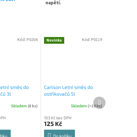
napětí.
Kód:
P0204
Kód:
P0119
Novinka
Letní směs do
Carlson Letní směs do
čů 3l
ostřikovačů 5l
Další
produkt
Skladem
(
8 ks
)
Skladem
(
>10 ks
)
DPH
103 Kč bez DPH
125 Kč
šíku
Do košíku