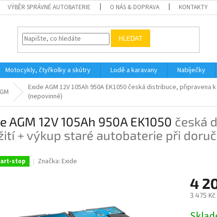
VÝBĚR SPRÁVNÉ AUTOBATERIE
O NÁS & DOPRAVA
KONTAKTY
HLEDAT
Motocykly, čtyřkolky a skútry
Lodě a karavany
Nabíječky
Exide AGM 12V 105Ah 950A EK1050
česká distribuce, připravena k
GM
(nepovinné)
de AGM 12V 105Ah 950A EK1050
česká d
ití + výkup staré autobaterie při doru
Značka:
Exide
art-stop
4 2
3 475 Kč
Měrná
Skla