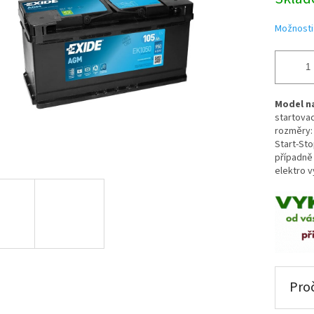
cena:
Možnosti
Model n
startovac
rozměry: 
Start-St
případně 
elektro 
Proč