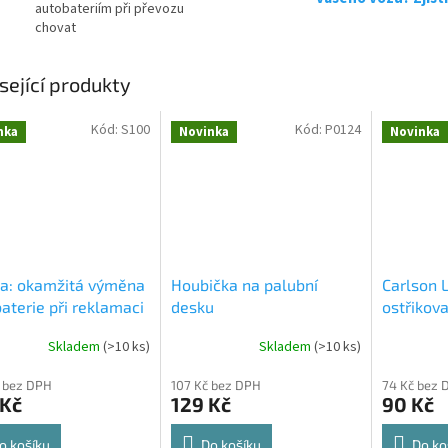
autobateriím při převozu
chovat
sející produkty
Kód:
S100
Kód:
P0124
nka
Novinka
Novinka
ba: okamžitá výměna
Houbička na palubní
Carlson 
aterie při reklamaci
desku
ostřikova
Skladem
(
>10 ks
)
Skladem
(
>10 ks
)
 bez DPH
107 Kč bez DPH
74 Kč bez 
 Kč
129 Kč
90 Kč
o košíku
Do košíku
Do ko