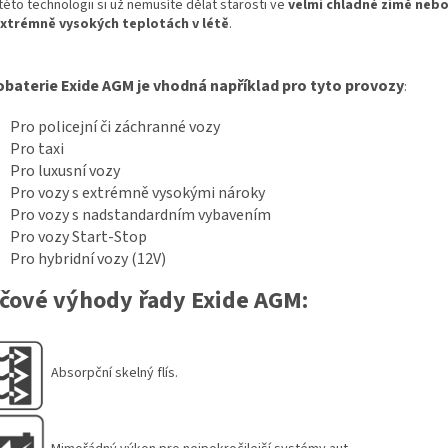
této technologii si už nemusíte dělat starosti ve
velmi chladné zimě neb
extrémně vysokých teplotách v létě
.
baterie Exide AGM je vhodná například pro tyto provozy
:
Pro policejní či záchranné vozy
Pro taxi
Pro luxusní vozy
Pro vozy s extrémně vysokými nároky
Pro vozy s nadstandardním vybavením
Pro vozy Start-Stop
Pro hybridní vozy (12V)
íčové výhody řady Exide AGM:
Absorpční skelný flís.