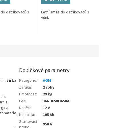
 do ostřikovačů s
Letní směs do ostřikovačů s
vůní.
Doplňkové parametry
mm,
šířka
Kategorie
:
AGM
Záruka
:
2 roky
Hmotnost
:
29 kg
zí s
EAN
:
3661024036504
trh s
gii z
Napětí
:
12 V
utobaterie,
Kapacita
:
105 Ah
Startovací
950 A
proud
: