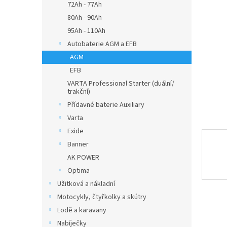
a
72Ah - 77Ah
n
80Ah - 90Ah
e
95Ah - 110Ah
l
Autobaterie AGM a EFB
AGM
EFB
VARTA Professional Starter (duální/
trakční)
Přídavné baterie Auxiliary
Varta
Exide
Banner
AK POWER
Optima
Užitková a nákladní
Motocykly, čtyřkolky a skútry
Lodě a karavany
Nabíječky