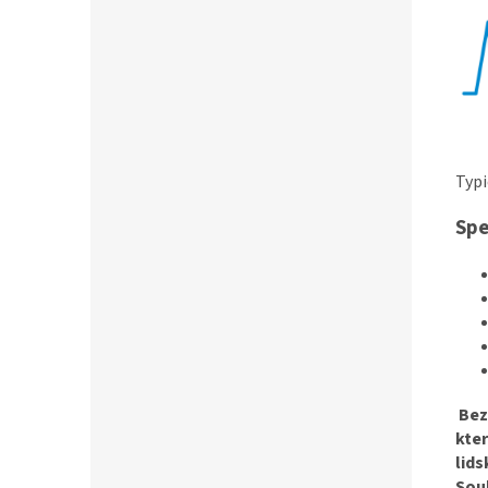
Typi
Spe
Bez
kte
lids
Sou