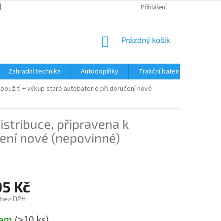
OBCHODNÍ PODMÍNKY
REKLAMACE A VRÁCENÍ ZBOŽÍ
Přihlášení
REKLAMAČ
NÁKUPNÍ
Prázdný košík
KOŠÍK
Zahradní technika
Autodoplňky
Trakční baterie Trojan
 použití + výkup staré autobaterie při doručení nové
istribuce, připravena k
čení nové (nepovinné)
05 Kč
 bez DPH
dem
(
>10 ks
)