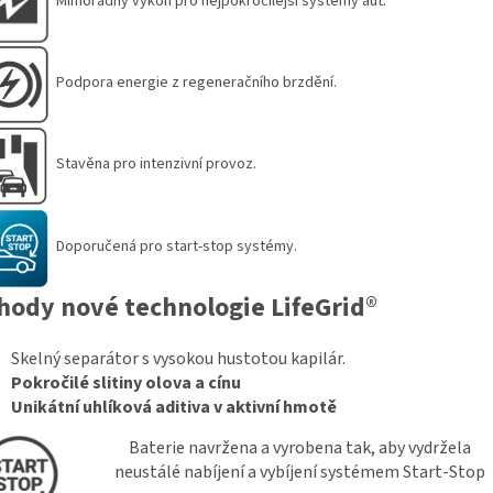
Mimořádný výkon pro nejpokročilejší systémy aut.
Podpora energie z regeneračního brzdění.
Stavěna pro intenzivní provoz.
Doporučená pro start-stop systémy.
hody nové technologie
LifeGrid
®
Skelný separátor s vysokou hustotou kapilár.
Pokročilé slitiny olova a cínu
Unikátní uhlíková aditiva v aktivní hmotě
Baterie navržena a vyrobena tak, aby vydržela
neustálé nabíjení a vybíjení systémem Start-Stop