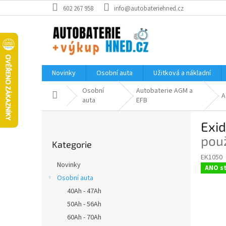
Přejít
602 267 958
info@autobateriehned.cz
na
obsah
Novinky
Osobní auta
Užitková a nákladní
Osobní
Autobaterie AGM a
Domů
A
auta
EFB
P
Exi
o
Přeskočit
s
použ
Kategorie
kategorie
t
EK1050
r
Novinky
ANO st
a
Osobní auta
n
40Ah - 47Ah
n
í
50Ah - 56Ah
p
60Ah - 70Ah