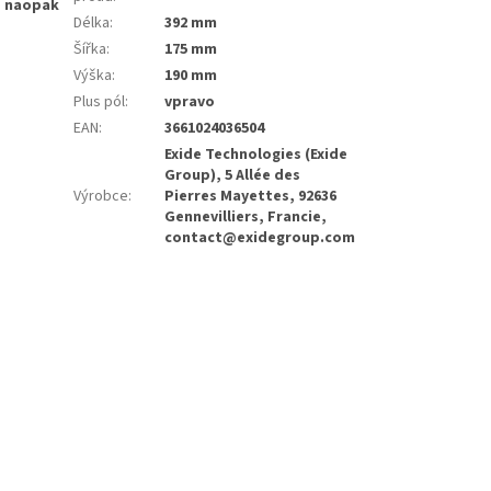
o naopak
Délka
:
392 mm
Šířka
:
175 mm
Výška
:
190 mm
Plus pól
:
vpravo
EAN
:
3661024036504
Exide Technologies (Exide
Group), 5 Allée des
Výrobce
:
Pierres Mayettes, 92636
Gennevilliers, Francie,
contact@exidegroup.com