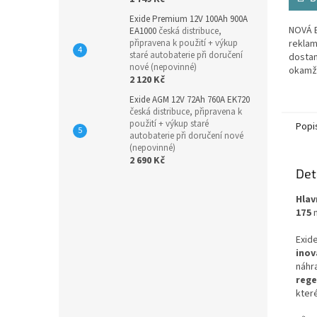
Exide Premium 12V 100Ah 900A
NOVÁ B
EA1000
česká distribuce,
reklam
připravena k použití + výkup
staré autobaterie při doručení
dostan
nové (nepovinné)
okamž
2 120 Kč
Vešker
rámci 
Exide AGM 12V 72Ah 760A EK720
GARANC
česká distribuce, připravena k
použití + výkup staré
Popi
autobaterie při doručení nové
(nepovinné)
2 690 Kč
Det
Hlav
175
Exid
inov
náhra
rege
kter