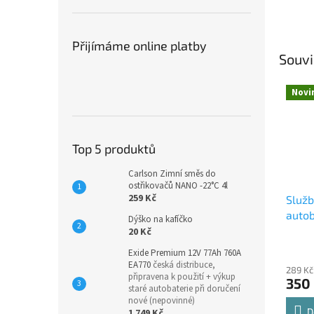
Přijímáme online platby
Souvi
Novi
Top 5 produktů
Carlson Zimní směs do
ostřikovačů NANO -22°C 4l
259 Kč
Služ
autob
Dýško na kafíčko
20 Kč
Exide Premium 12V 77Ah 760A
EA770
česká distribuce,
289 Kč
připravena k použití + výkup
350
staré autobaterie při doručení
nové (nepovinné)
D
1 749 Kč