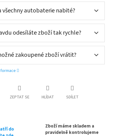
 všechny autobaterie nabité?
vdu odesíláte zboží tak rychle?
možné zakoupené zboží vrátit?
informace
ní nové (nepovinné)
ZEPTAT SE
HLÍDAT
SDÍLET
oručení nové (nepovinné)
oručení nové (nepovinné)
Zboží máme skladem a
atří do
pravidelně kontrolujeme
íte zde.