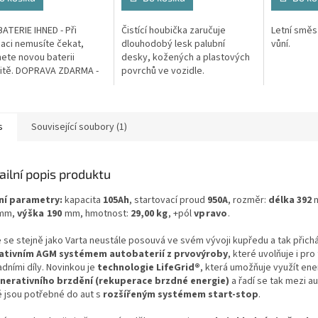
ATERIE IHNED - Při
Čistící houbička zaručuje
Letní směs
aci nemusíte čekat,
dlouhodobý lesk palubní
vůní.
ete novou baterii
desky, kožených a plastových
itě. DOPRAVA ZDARMA -
povrchů ve vozidle.
é náklady na dopravu v
reklamace hradíme my.
E...
s
Související soubory (1)
ailní popis produktu
ní parametry:
kapacita
105Ah
, startovací proud
950A
, rozměr:
délka 392
mm,
výška 190
mm, hmotnost:
29,00
kg
, +pól
vpravo
.
e se stejně jako Varta neustále posouvá ve svém vývoji kupředu a tak přichá
ativním AGM systémem autobaterií z prvovýroby
, které uvolňuje i pro 
dními díly. Novinkou je
technologie LifeGrid®
, která umožňuje využít ener
nerativního brzdění (rekuperace brzdné energie)
a řadí se tak mezi a
é jsou potřebné do aut s
rozšířeným systémem start-stop
.