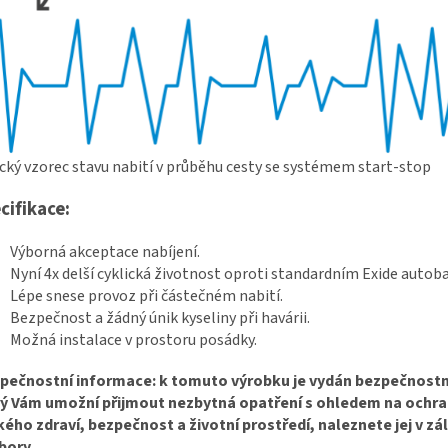
cký vzorec stavu nabití v průběhu cesty se systémem start-stop
cifikace:
Výborná akceptace nabíjení.
Nyní 4x delší cyklická životnost oproti standardním Exide autob
Lépe snese provoz při částečném nabití.
Bezpečnost a žádný únik kyseliny při havárii.
Možná instalace v prostoru posádky.
pečnostní informace: k tomuto výrobku je vydán bezpečnostní
rý Vám umožní přijmout nezbytná opatření s ohledem na ochr
kého zdraví, bezpečnost a životní prostředí, naleznete jej v zá
bory.