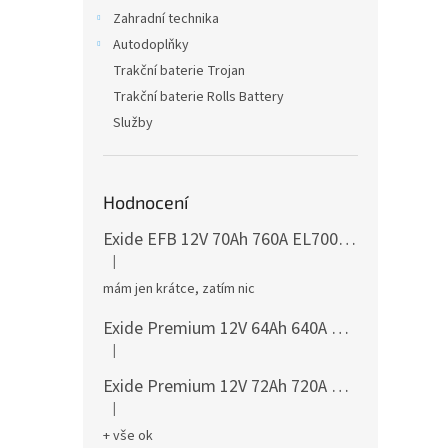
Zahradní technika
Autodoplňky
Trakční baterie Trojan
Trakční baterie Rolls Battery
Služby
Hodnocení
Exide EFB 12V 70Ah 760A EL700
česká distribu
|
Hodnocení produktu je 5 z 5 hvězdiček.
mám jen krátce, zatím nic
Exide Premium 12V 64Ah 640A EA640
česká dis
|
Hodnocení produktu je 5 z 5 hvězdiček.
Exide Premium 12V 72Ah 720A EA722
česká dis
|
Hodnocení produktu je 5 z 5 hvězdiček.
+ vše ok