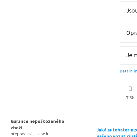
Jsou
Opra
Je 
Detailní 
ce, připravena k použití + výkup staré autobaterie při doruče
TISK
tribuce, připravena k použití + výkup staré autobaterie při d
tribuce, připravena k použití + výkup staré autobaterie při d
Garance nepoškozeného
zboží
Jaká autobaterie p
přepravci ví, jak se k
vašeho vozu? Zjist