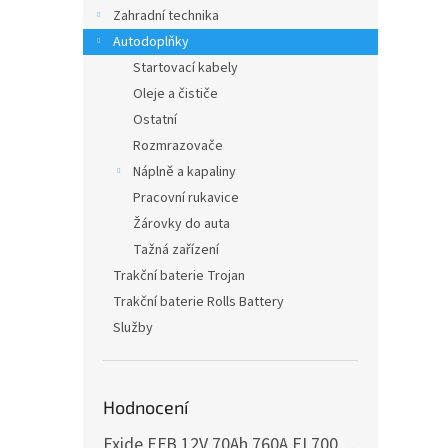
n
Zahradní technika
e
Autodoplňky
l
Startovací kabely
Oleje a čističe
Ostatní
Rozmrazovače
Náplně a kapaliny
Pracovní rukavice
Žárovky do auta
Tažná zařízení
Trakční baterie Trojan
Trakční baterie Rolls Battery
Služby
Hodnocení
Exide EFB 12V 70Ah 760A EL700
česká distribu