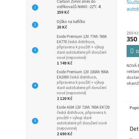
Carlson Zimní směs do
Služ
ostřikovačů NANO -22°C 4l
autob
259 Kč
Dýško na kafíčko
20 Kč
289 Kč
Exide Premium 12V 77Ah 760A
350
EA770
česká distribuce,
připravena k použití + výkup
D
staré autobaterie při doručení
nové (nepovinné)
1 749 Kč
NOVÁ B
reklam
Exide Premium 12V 100Ah 900A
EA1000
česká distribuce,
dostan
připravena k použití + výkup
okamž
staré autobaterie při doručení
Vešker
nové (nepovinné)
rámci 
2 120 Kč
GARANC
Exide AGM 12V 72Ah 760A EK720
Popi
česká distribuce, připravena k
použití + výkup staré
autobaterie při doručení nové
Det
(nepovinné)
2 690 Kč