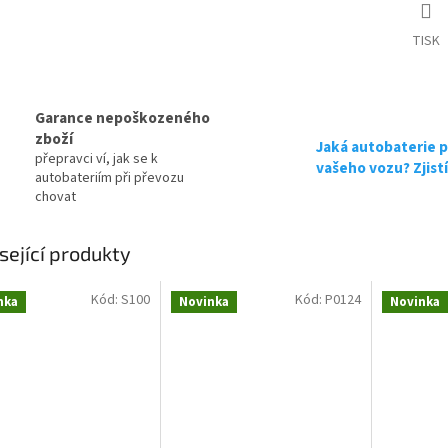
TISK
tribuce, připravena k použití + výkup staré autobaterie při d
Garance nepoškozeného
zboží
tribuce, připravena k použití + výkup staré autobaterie při d
Jaká autobaterie p
přepravci ví, jak se k
vašeho vozu? Zjist
autobateriím při převozu
chovat
sející produkty
Kód:
S100
Kód:
P0124
nka
Novinka
Novinka