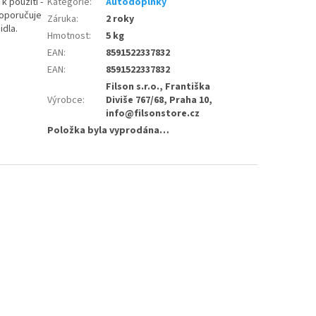
k použití -
Kategorie
:
Autodoplňky
doporučuje
Záruka
:
2 roky
idla.
Hmotnost
:
5 kg
EAN
:
8591522337832
EAN
:
8591522337832
Filson s.r.o., Františka
Výrobce
:
Diviše 767/68, Praha 10,
info@filsonstore.cz
Položka byla vyprodána…