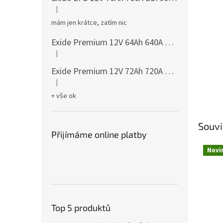
|
Hodnocení produktu je 5 z 5 hvězdiček.
mám jen krátce, zatím nic
Exide Premium 12V 64Ah 640A EA640
česká dis
|
Hodnocení produktu je 5 z 5 hvězdiček.
Exide Premium 12V 72Ah 720A EA722
česká dis
|
Hodnocení produktu je 5 z 5 hvězdiček.
+ vše ok
Souvi
Přijímáme online platby
Novi
Top 5 produktů