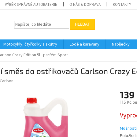
VÝBĚR SPRÁVNÉ AUTOBATERIE
O NÁS & DOPRAVA
KONTAKTY
HLEDAT
Motocykly, čtyřkolky a skútry
Lodě a karavany
Nabíječky
rlson Crazy Edition 5l - parfém Sport
í směs do ostřikovačů Carlson Crazy Ed
Carlson
139
115 Kč b
Měrná
Vypro
cena:
Možnosti
Položka 