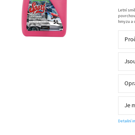
Letní smě
povrchově
hmyzu a o
Proč
Jsou
Opra
Je 
Detailní 
ce, připravena k použití + výkup staré autobaterie při doruče