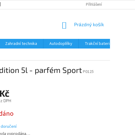
OBCHODNÍ PODMÍNKY
REKLAMACE A VRÁCENÍ ZBOŽÍ
Přihlášení
REKLAMAČ
NÁKUPNÍ
Prázdný košík
KOŠÍK
Zahradní technika
Autodoplňky
Trakční baterie Trojan
ition 5l - parfém Sport
P0125
 Kč
ez DPH
dáno
 doručení
byla vyprodána…