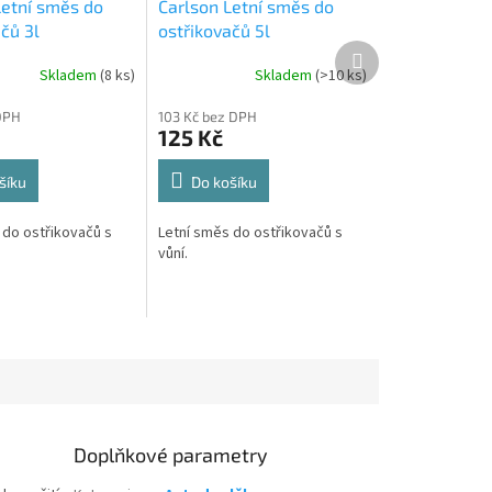
Letní směs do
Carlson Letní směs do
čů 3l
ostřikovačů 5l
Další
produkt
Skladem
(
8 ks
)
Skladem
(
>10 ks
)
DPH
103 Kč bez DPH
125 Kč
šíku
Do košíku
 do ostřikovačů s
Letní směs do ostřikovačů s
vůní.
Doplňkové parametry