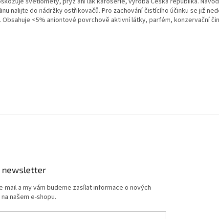
škozuje světlomety, pryž ani lak karosérie, výroba Česká republika. Návod 
inu nalijte do nádržky ostřikovačů. Pro zachování čistícího účinku se již ne
t. Obsahuje <5% aniontové povrchově aktivní látky, parfém, konzervační čin
 newsletter
 e-mail a my vám budeme zasílat informace o nových
 na našem e-shopu.