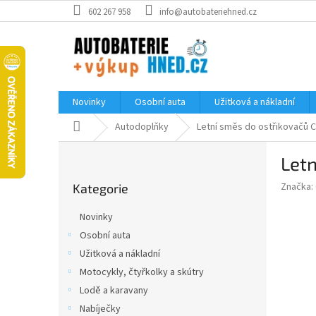
Přejít
602 267 958
info@autobateriehned.cz
na
obsah
Novinky
Osobní auta
Užitková a nákladní
Domů
Autodoplňky
Letní směs do ostřikovačů Ca
P
Letn
o
Přeskočit
s
Značka:
Kategorie
kategorie
t
r
Novinky
a
Osobní auta
n
Užitková a nákladní
n
í
Motocykly, čtyřkolky a skútry
p
Lodě a karavany
a
Nabíječky