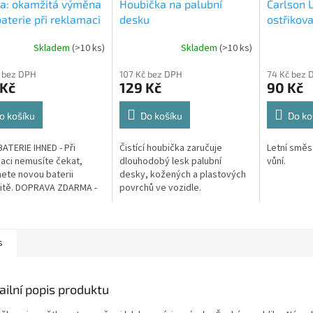
ba: okamžitá výměna
Houbička na palubní
Carlson 
aterie při reklamaci
desku
ostřikova
Skladem
(
>10 ks
)
Skladem
(
>10 ks
)
 bez DPH
107 Kč bez DPH
74 Kč bez 
 Kč
129 Kč
90 Kč
o košíku
Do košíku
Do ko
ATERIE IHNED - Při
Čistící houbička zaručuje
Letní směs
aci nemusíte čekat,
dlouhodobý lesk palubní
vůní.
ete novou baterii
desky, kožených a plastových
itě. DOPRAVA ZDARMA -
povrchů ve vozidle.
é náklady na dopravu v
reklamace hradíme my.
E...
s
ailní popis produktu