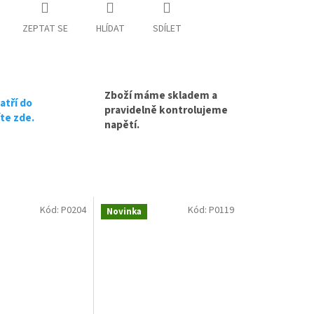
ZEPTAT SE
HLÍDAT
SDÍLET
oručení nové (nepovinné)
Zboží máme skladem a
oručení nové (nepovinné)
atří do
pravidelně kontrolujeme
íte zde.
napětí.
Kód:
P0204
Kód:
P0119
Novinka