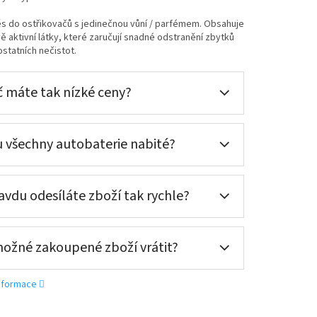
s do ostřikovačů s jedinečnou vůní / parfémem. Obsahuje
 aktivní látky, které zaručují snadné odstranění zbytků
statních nečistot.
 máte tak nízké ceny?
 všechny autobaterie nabité?
vdu odesíláte zboží tak rychle?
možné zakoupené zboží vrátit?
informace
ní nové (nepovinné)