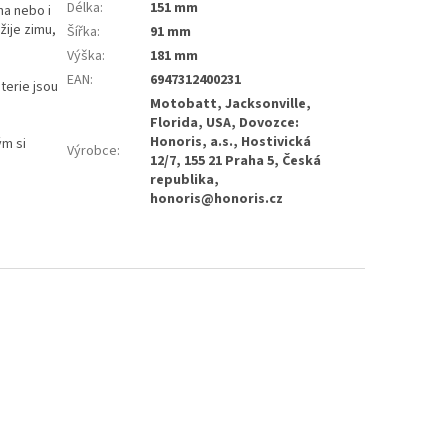
Délka
:
151 mm
na nebo i
žije zimu,
Šířka
:
91 mm
Výška
:
181 mm
EAN
:
6947312400231
terie jsou
Motobatt, Jacksonville,
Florida, USA, Dovozce:
Honoris, a.s., Hostivická
ým si
Výrobce
:
12/7, 155 21 Praha 5, Česká
republika,
honoris@honoris.cz