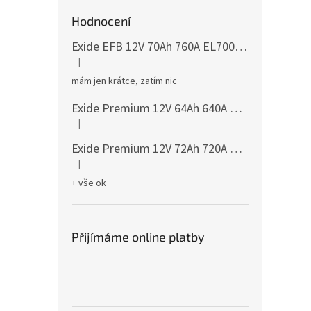
Hodnocení
Exide EFB 12V 70Ah 760A EL700
česká distribu
|
Hodnocení produktu je 5 z 5 hvězdiček.
mám jen krátce, zatím nic
Exide Premium 12V 64Ah 640A EA640
česká dis
|
Hodnocení produktu je 5 z 5 hvězdiček.
Exide Premium 12V 72Ah 720A EA722
česká dis
|
Hodnocení produktu je 5 z 5 hvězdiček.
+ vše ok
Přijímáme online platby