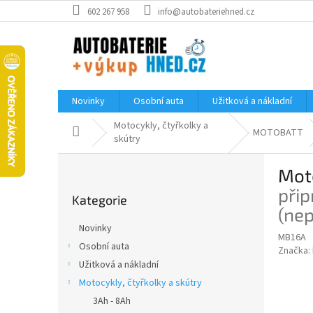
Přejít
602 267 958
info@autobateriehned.cz
na
obsah
Novinky
Osobní auta
Užitková a nákladní
Motocykly, čtyřkolky a
Domů
MOTOBATT
skútry
P
Mot
o
Přeskočit
s
přip
Kategorie
kategorie
t
(ne
r
Novinky
a
MB16A
Osobní auta
Značka:
n
Užitková a nákladní
n
í
Motocykly, čtyřkolky a skútry
p
3Ah - 8Ah