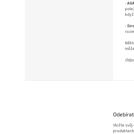
-
AGM
polež
když
-
šir
rozm
Někt
může
Odpo
Z
á
p
a
t
Odebírat
í
Vložte svůj
produktech