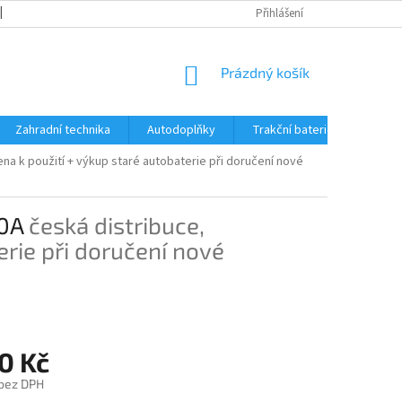
OBCHODNÍ PODMÍNKY
REKLAMACE A VRÁCENÍ ZBOŽÍ
Přihlášení
REKLAMAČ
NÁKUPNÍ
Prázdný košík
KOŠÍK
Zahradní technika
Autodoplňky
Trakční baterie Trojan
ena k použití + výkup staré autobaterie při doručení nové
20A
česká distribuce,
erie při doručení nové
0 Kč
 bez DPH