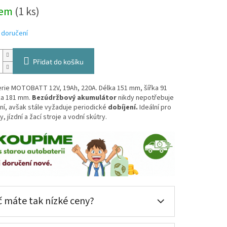
dem
(
1 ks
)
 doručení
Přidat do košíku
rie MOTOBATT 12V, 19Ah, 220A. Délka 151 mm, šířka 91
a 181 mm.
Bezúdržbový akumulátor
nikdy nepotřebuje
í, avšak stále vyžaduje periodické
dobíjení.
Ideální pro
, jízdní a žací stroje a vodní skútry.
 máte tak nízké ceny?