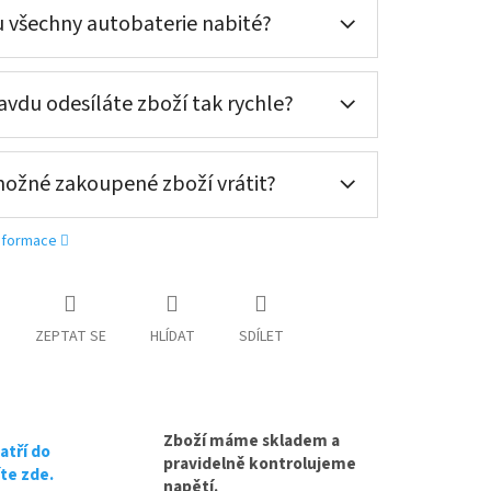
 všechny autobaterie nabité?
ní nové (nepovinné)
vdu odesíláte zboží tak rychle?
oručení nové (nepovinné)
možné zakoupené zboží vrátit?
oručení nové (nepovinné)
informace
ZEPTAT SE
HLÍDAT
SDÍLET
Zboží máme skladem a
atří do
pravidelně kontrolujeme
íte zde.
napětí.