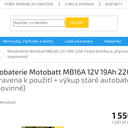
VÝBĚR SPRÁVNÉ AUTOBATERIE
O NÁS & DOPRAVA
KONTAKTY
HLEDAT
Motocykly, čtyřkolky a skútry
Lodě a karavany
Nabíječky
Motobaterie Motobatt MB16A 12V 19Ah 220A
česká distribuce, připrav
(nepovinné)
obaterie Motobatt MB16A 12V 19Ah 2
ravena k použití + výkup staré autobat
povinné)
Motobatt
1 55
1 281 Kč