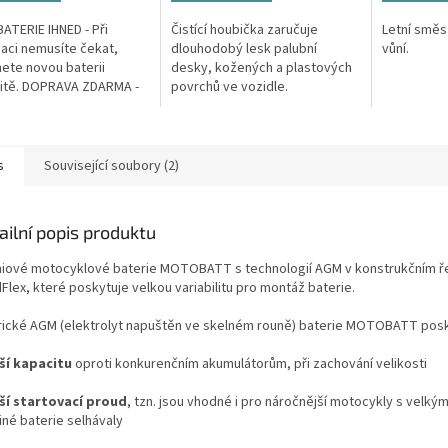
ATERIE IHNED - Při
Čistící houbička zaručuje
Letní směs
aci nemusíte čekat,
dlouhodobý lesk palubní
vůní.
ete novou baterii
desky, kožených a plastových
itě. DOPRAVA ZDARMA -
povrchů ve vozidle.
é náklady na dopravu v
reklamace hradíme my.
E...
s
Související soubory (2)
ailní popis produktu
iové motocyklové baterie MOTOBATT s technologií AGM v konstrukčním ř
Flex, které poskytuje velkou variabilitu pro montáž baterie.
ické AGM (elektrolyt napuštěn ve skelném rouně) baterie MOTOBATT posky
šší kapacitu
oproti konkurenčním akumulátorům, při zachování velikosti
šší startovací proud
, tzn. jsou vhodné i pro náročnější motocykly s velk
iné baterie selhávaly