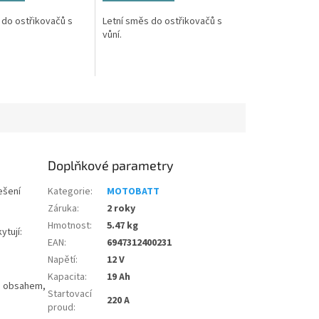
 do ostřikovačů s
Letní směs do ostřikovačů s
vůní.
Doplňkové parametry
ešení
Kategorie
:
MOTOBATT
Záruka
:
2 roky
Hmotnost
:
5.47 kg
tují:
EAN
:
6947312400231
Napětí
:
12 V
Kapacita
:
19 Ah
ým obsahem,
Startovací
220 A
proud
: