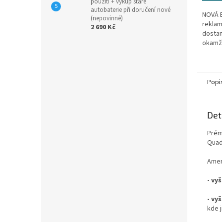
použití + výkup staré
autobaterie při doručení nové
NOVÁ B
(nepovinné)
reklam
2 690 Kč
dostan
okamž
Vešker
rámci 
GARANC
Popi
Det
Prém
Quad
Amer
- vy
- vy
kde j