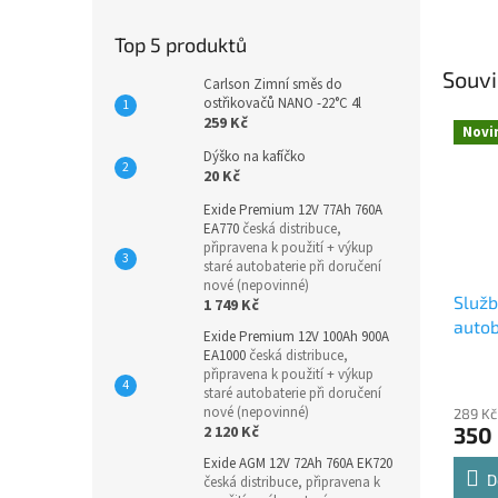
Top 5 produktů
Souvi
Carlson Zimní směs do
ostřikovačů NANO -22°C 4l
259 Kč
Novi
Dýško na kafíčko
20 Kč
Exide Premium 12V 77Ah 760A
EA770
česká distribuce,
připravena k použití + výkup
staré autobaterie při doručení
nové (nepovinné)
Služ
1 749 Kč
autob
Exide Premium 12V 100Ah 900A
EA1000
česká distribuce,
připravena k použití + výkup
staré autobaterie při doručení
nové (nepovinné)
289 Kč
350
2 120 Kč
Exide AGM 12V 72Ah 760A EK720
D
česká distribuce, připravena k