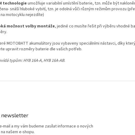
 technologie
umožňuje variabilní umístění baterie, tzn. může být nakloně
ena- snáší hluboké vybití, tzn. je odolná vůči různým režimům provozu (pře
 na motocyklu nejezdíte)
oká možnost volby montáže
, jediné co musíte řešit při výběru vhodné ba
ěry.
eré MOTOBATT akumulátory jsou vybaveny speciálními nástavci, díky kter
te upravit rozměry baterie dle vašich potřeb.
vídá typům: HYB 16A-A, HYB 16A-AB.
 newsletter
 e-mail a my vám budeme zasílat informace o nových
 na našem e-shopu.