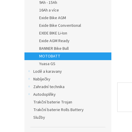
a
9Ah - 15Ah
n
16Ah a více
e
Exide Bike AGM
l
Exide Bike Conventional
EXIDE BIKE Li-Ion
Exide AGM Ready
BANNER Bike Bull
MOTOBATT
Yuasa GS
Lodě a karavany
Nabíječky
Zahradní technika
Autodoplňky
Trakční baterie Trojan
Trakční baterie Rolls Battery
Služby