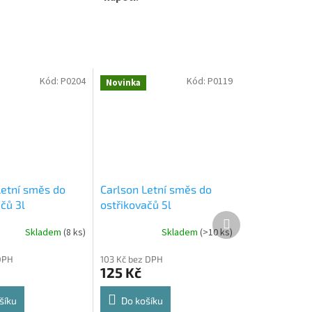
Kód:
P0204
Kód:
P0119
Novinka
Letní směs do
Carlson Letní směs do
čů 3l
ostřikovačů 5l
Další
produkt
Skladem
(
8 ks
)
Skladem
(
>10 ks
)
DPH
103 Kč bez DPH
125 Kč
šíku
Do košíku