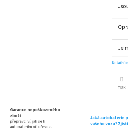
Jsou
ce, připravena k použití + výkup staré autobaterie při doruče
Opra
tribuce, připravena k použití + výkup staré autobaterie při d
Je 
tribuce, připravena k použití + výkup staré autobaterie při d
Detailní 
TISK
Garance nepoškozeného
zboží
Jaká autobaterie p
přepravci ví, jak se k
vašeho vozu? Zjist
autobateriím při převozu