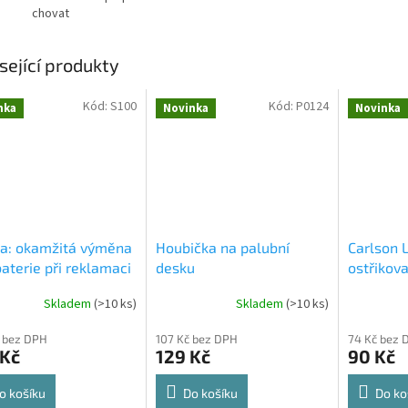
chovat
sející produkty
Kód:
S100
Kód:
P0124
nka
Novinka
Novinka
ba: okamžitá výměna
Houbička na palubní
Carlson 
aterie při reklamaci
desku
ostřikova
Skladem
(
>10 ks
)
Skladem
(
>10 ks
)
 bez DPH
107 Kč bez DPH
74 Kč bez 
 Kč
129 Kč
90 Kč
o košíku
Do košíku
Do ko