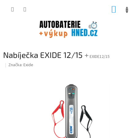
Přejít
NÁKUP
na
obsah
KOŠÍK
Nabíječka EXIDE 12/15
+
EXIDE12/15
Značka:
Exide