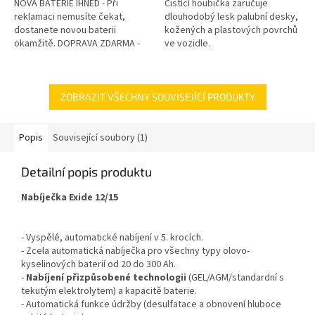
NOVÁ BATERIE IHNED - Při
Čistící houbička zaručuje
reklamaci nemusíte čekat,
dlouhodobý lesk palubní desky,
dostanete novou baterii
kožených a plastových povrchů
okamžitě. DOPRAVA ZDARMA -
ve vozidle.
Veškeré náklady na dopravu v
rámci reklamace hradíme my.
GARANCE...
ZOBRAZIT VŠECHNY SOUVISEJÍCÍ PRODUKTY
Popis
Související soubory (1)
Detailní popis produktu
Nabíječka Exide 12/15
- Vyspělé, automatické nabíjení v 5. krocích.
- Zcela automatická nabíječka pro všechny typy olovo-
kyselinových baterií od 20 do 300 Ah.
-
Nabíjení přizpůsobené technologii
(GEL/AGM/standardní s
tekutým elektrolytem) a kapacitě baterie.
- Automatická funkce údržby (desulfatace a obnovení hluboce