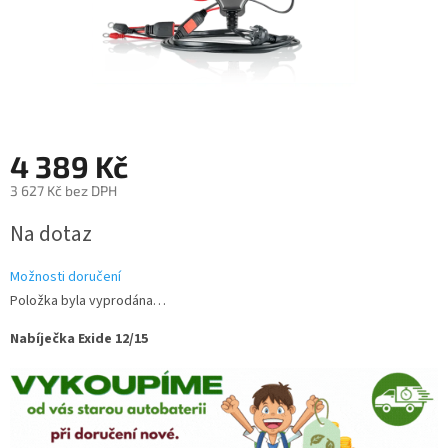
4 389 Kč
3 627 Kč bez DPH
Měrná
Na dotaz
cena:
Možnosti doručení
Položka byla vyprodána…
Nabíječka Exide 12/15