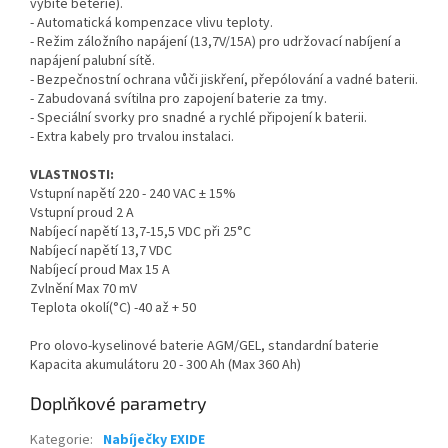
vybité beterie).
- Automatická kompenzace vlivu teploty.
- Režim záložního napájení (13,7V/15A) pro udržovací nabíjení a
napájení palubní sítě.
- Bezpečnostní ochrana vůči jiskření, přepólování a vadné baterii.
- Zabudovaná svítilna pro zapojení baterie za tmy.
- Speciální svorky pro snadné a rychlé připojení k baterii.
- Extra kabely pro trvalou instalaci.
VLASTNOSTI:
Vstupní napětí 220 - 240 VAC ± 15%
Vstupní proud 2 A
Nabíjecí napětí 13,7-15,5 VDC při 25°C
Nabíjecí napětí 13,7 VDC
Nabíjecí proud Max 15 A
Zvlnění Max 70 mV
Teplota okolí(°C) -40 až + 50
Pro olovo-kyselinové baterie AGM/GEL, standardní baterie
Kapacita akumulátoru 20 - 300 Ah (Max 360 Ah)
Doplňkové parametry
Kategorie
:
Nabíječky EXIDE