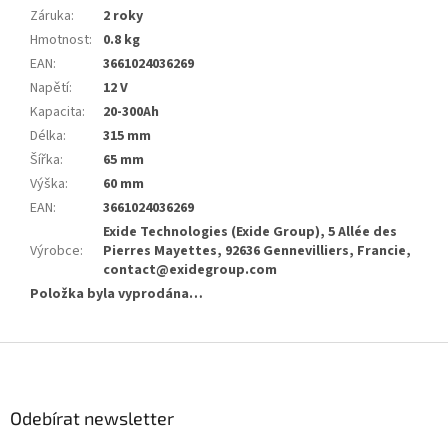
Záruka
:
2 roky
Hmotnost
:
0.8 kg
EAN
:
3661024036269
Napětí
:
12 V
Kapacita
:
20-300Ah
Délka
:
315 mm
Šířka
:
65 mm
Výška
:
60 mm
EAN
:
3661024036269
Exide Technologies (Exide Group), 5 Allée des
Výrobce
:
Pierres Mayettes, 92636 Gennevilliers, Francie,
contact@exidegroup.com
Položka byla vyprodána…
Z
á
p
a
Odebírat newsletter
t