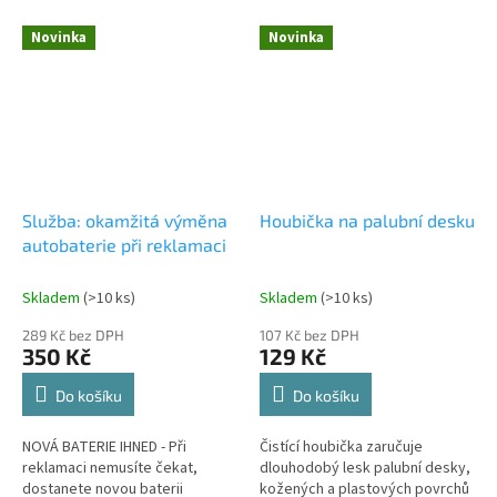
Novinka
Novinka
Služba: okamžitá výměna
Houbička na palubní desku
autobaterie při reklamaci
Skladem
(
>10 ks
)
Skladem
(
>10 ks
)
289 Kč bez DPH
107 Kč bez DPH
350 Kč
129 Kč
Do košíku
Do košíku
NOVÁ BATERIE IHNED - Při
Čistící houbička zaručuje
reklamaci nemusíte čekat,
dlouhodobý lesk palubní desky,
dostanete novou baterii
kožených a plastových povrchů