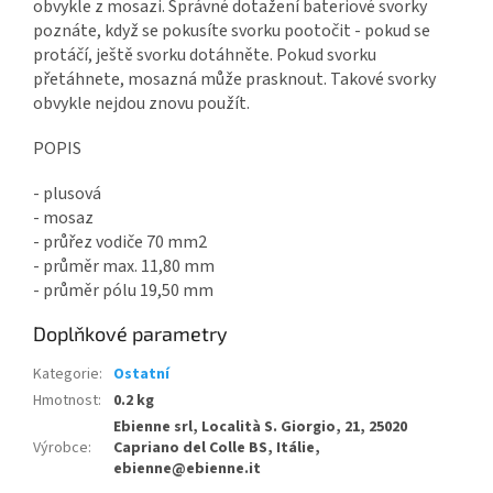
obvykle z mosazi. Správné dotažení bateriové svorky
poznáte, když se pokusíte svorku pootočit - pokud se
protáčí, ještě svorku dotáhněte. Pokud svorku
přetáhnete, mosazná může prasknout. Takové svorky
obvykle nejdou znovu použít.
POPIS
- plusová
- mosaz
- průřez vodiče 70 mm2
- průměr max. 11,80 mm
- průměr pólu 19,50 mm
Doplňkové parametry
Kategorie
:
Ostatní
Hmotnost
:
0.2 kg
Ebienne srl, Località S. Giorgio, 21, 25020
Výrobce
:
Capriano del Colle BS, Itálie,
ebienne@ebienne.it