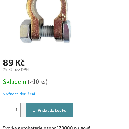
89 Kč
74 Kč bez DPH
Měrná
Skladem
(
>10 ks
)
cena:
Možnosti doručení
Přidat do košíku
Svorka autobaterie osobní 20000 plusová