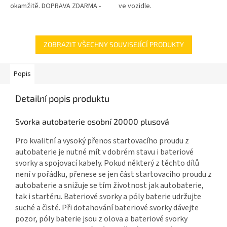
okamžitě. DOPRAVA ZDARMA -
ve vozidle.
Veškeré náklady na dopravu v
rámci reklamace hradíme my.
GARANCE...
ZOBRAZIT VŠECHNY SOUVISEJÍCÍ PRODUKTY
Popis
Detailní popis produktu
Svorka autobaterie osobní 20000 plusová
Pro kvalitní a vysoký přenos startovacího proudu z
autobaterie je nutné mít v dobrém stavu i bateriové
svorky a spojovací kabely. Pokud některý z těchto dílů
není v pořádku, přenese se jen část startovacího proudu z
autobaterie a snižuje se tím životnost jak autobaterie,
tak i startéru. Bateriové svorky a póly baterie udržujte
suché a čisté. Při dotahování bateriové svorky dávejte
pozor, póly baterie jsou z olova a bateriové svorky