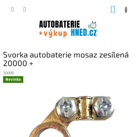
Přejít
NÁKUP
na
obsah
KOŠÍK
Svorka autobaterie mosaz zesílená
20000 +
20000
Novinka