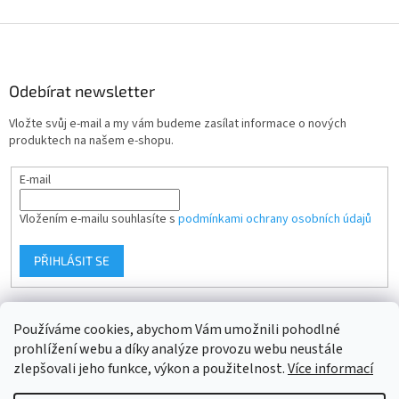
Z
á
p
a
Odebírat newsletter
t
Vložte svůj e-mail a my vám budeme zasílat informace o nových
í
produktech na našem e-shopu.
E-mail
Vložením e-mailu souhlasíte s
podmínkami ochrany osobních údajů
PŘIHLÁSIT SE
Používáme cookies, abychom Vám umožnili pohodlné
prohlížení webu a díky analýze provozu webu neustále
zlepšovali jeho funkce, výkon a použitelnost.
Více informací