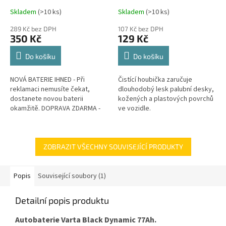
Skladem
(
>10 ks
)
Skladem
(
>10 ks
)
289 Kč bez DPH
107 Kč bez DPH
350 Kč
129 Kč
Do košíku
Do košíku
NOVÁ BATERIE IHNED - Při
Čistící houbička zaručuje
reklamaci nemusíte čekat,
dlouhodobý lesk palubní desky,
dostanete novou baterii
kožených a plastových povrchů
okamžitě. DOPRAVA ZDARMA -
ve vozidle.
Veškeré náklady na dopravu v
rámci reklamace hradíme my.
GARANCE...
ZOBRAZIT VŠECHNY SOUVISEJÍCÍ PRODUKTY
Popis
Související soubory (1)
Detailní popis produktu
Autobaterie Varta Black Dynamic 77Ah.