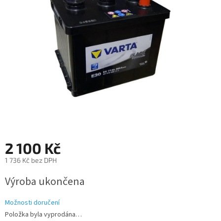
2 100 Kč
1 736 Kč bez DPH
Měrná
Výroba ukončena
cena:
Možnosti doručení
Položka byla vyprodána…