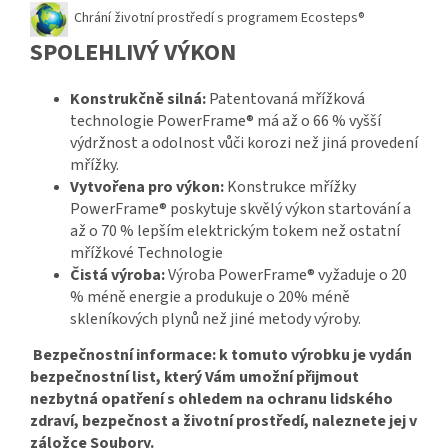
Chrání životní prostředí s programem Ecosteps®
SPOLEHLIVÝ VÝKON
Konstrukčně silná:
Patentovaná mřížková
technologie PowerFrame
®
má až o 66 % vyšší
výdržnost a odolnost vůči korozi než jiná provedení
mřížky.
Vytvořena pro výkon:
Konstrukce mřížky
PowerFrame
®
poskytuje skvělý výkon startování a
až o 70 % lepším elektrickým tokem než ostatní
mřížkové Technologie
Čistá výroba:
Výroba PowerFrame
®
vyžaduje o 20
% méně energie a produkuje o 20% méně
skleníkových plynů než jiné metody výroby.
Bezpečnostní informace: k tomuto výrobku je vydán
bezpečnostní list, který Vám umožní přijmout
nezbytná opatření s ohledem na ochranu lidského
zdraví, bezpečnost a životní prostředí, naleznete jej v
záložce Soubory.