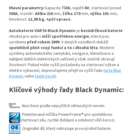
Hlavní parametry:
kapacita
77Ah
, napětí
6V
, startovací proud
360A
, rozměr:
délka 216
mm,
šířka 170
mm,
výška 191
mm,
hmotnost:
11,90
kg
,
+pól vpravo
.
Autobaterie VARTA Black Dynamic
je
bezúdržbová baterie
vhodná pro auta s
nižší spotřebou energie
, která jsou
vyrobena
před rokem 2000
. V daných vozidlech dokáží
spolehlivě plnit svoji funkci a to i dlouhá léta
. Moderní
systémy automatického zamykání, navigace, klimatizace a
nabíjení dalších elektrických zařízení ji však značně zkracují
životnost. Pokud máte vyšší požadavky na startovací výkon a
elektro vybavení, doporučujeme přejít na vyšší řadu
Varta Blue
Dynamic
nebo
Exide Excell
.
Klíčové výhody řady Black Dynamic:
Navrženo podle nejvyšších německých norem.
Patentovaná mřížka PowerFrame® pro spolehlivou
startovací sílu, rychlé dobíjení a odolnost vůči korozi.
Originální díl, který nahrazuje prvovýrobní baterie.