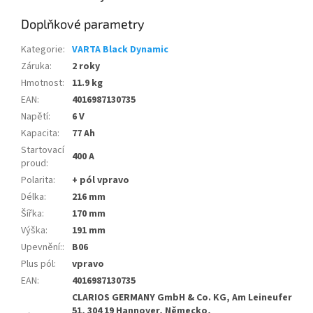
Doplňkové parametry
Kategorie
:
VARTA Black Dynamic
Záruka
:
2 roky
Hmotnost
:
11.9 kg
EAN
:
4016987130735
Napětí
:
6 V
Kapacita
:
77 Ah
Startovací
400 A
proud
:
Polarita
:
+ pól vpravo
Délka
:
216 mm
Šířka
:
170 mm
Výška
:
191 mm
Upevnění:
:
B06
Plus pól
:
vpravo
EAN
:
4016987130735
CLARIOS GERMANY GmbH & Co. KG, Am Leineufer
51, 304 19 Hannover, Německo,