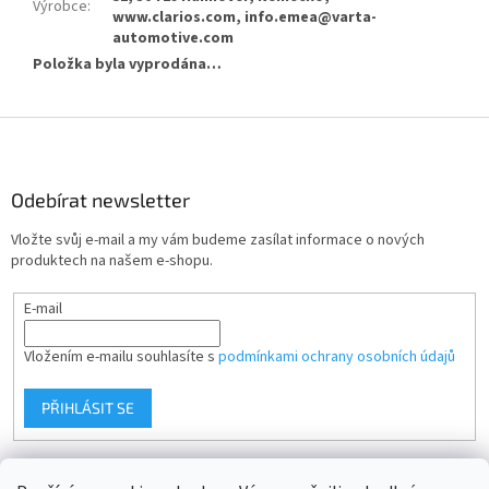
Výrobce
:
www.clarios.com, info.emea@varta-
automotive.com
Položka byla vyprodána…
Z
á
p
a
Odebírat newsletter
t
Vložte svůj e-mail a my vám budeme zasílat informace o nových
í
produktech na našem e-shopu.
E-mail
Vložením e-mailu souhlasíte s
podmínkami ochrany osobních údajů
PŘIHLÁSIT SE