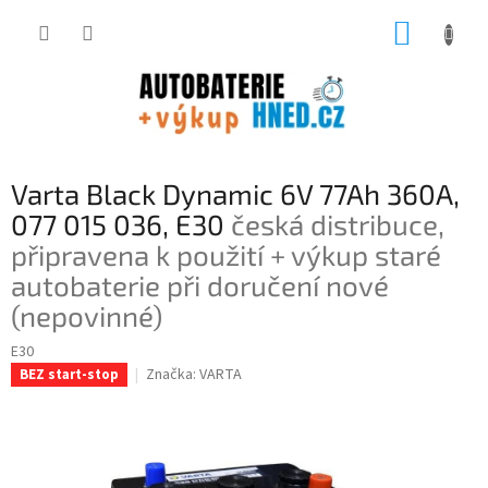
Přejít
NÁKUP
na
obsah
KOŠÍK
Varta Black Dynamic 6V 77Ah 360A,
077 015 036, E30
česká distribuce,
připravena k použití + výkup staré
autobaterie při doručení nové
(nepovinné)
E30
Značka:
VARTA
BEZ start-stop