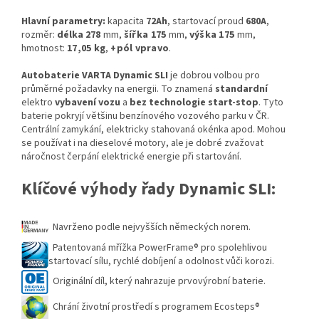
Hlavní parametry:
kapacita
72Ah
, startovací proud
680A
,
rozměr:
délka 2
78
mm,
šířka 175
mm,
výška 175
mm,
hmotnost:
17,05 kg
,
+pól vpravo
.
Autobaterie VARTA Dynamic SLI
je dobrou volbou pro
průměrné požadavky na energii. To znamená
standardní
elektro
vybavení vozu
a
bez technologie start-stop
.
Tyto
baterie pokryjí většinu benzínového vozového parku v ČR.
Centrální zamykání, elektricky stahovaná okénka apod. Mohou
se používat i na dieselové motory, ale je dobré zvažovat
náročnost čerpání elektrické energie při startování.
Klíčové výhody řady Dynamic SLI:
Navrženo podle nejvyšších německých norem.
Patentovaná mřížka PowerFrame® pro spolehlivou
startovací sílu, rychlé dobíjení a odolnost vůči korozi.
Originální díl, který nahrazuje prvovýrobní baterie.
Chrání životní prostředí s programem Ecosteps®