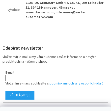
CLARIOS GERMANY GmbH & Co. KG, Am Leineufer
51, 304 19 Hannover, Německo,
Výrobce
:
www.clarios.com, info.emea@varta-
automotive.com
Z
á
p
a
Odebírat newsletter
t
Vložte svůj e-mail a my vám budeme zasílat informace o nových
í
produktech na našem e-shopu.
E-mail
Vložením e-mailu souhlasíte s
podmínkami ochrany osobních údajů
PŘIHLÁSIT SE