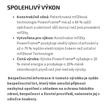
SPOLEHLIVÝ VÝKON
Konstrukčně silná:
Patentovaná mřížková
technologie PowerFrame
®
má až o 66 % vyšší
výdržnost a odolnost vůči korozi než jiná provedení
mřížky.
Vytvořena pro výkon:
Konstrukce mřížky
PowerFrame
®
poskytuje skvělý výkon startování a
až o 70 % lepším elektrickým tokem než ostatní
mřížkové Technologie
Čistá výroba:
Výroba PowerFrame
®
vyžaduje o 20
% méně energie a produkuje o 20% méně
skleníkových plynů než jiné metody výroby.
Bezpečnostní informace: k tomuto výrobku je vydán
bezpečnostní list, který Vám umožní přijmout
nezbytná opatření s ohledem na ochranu lidského
zdraví, bezpečnost a životní prostředí, naleznete jej v
záložce Soubory.