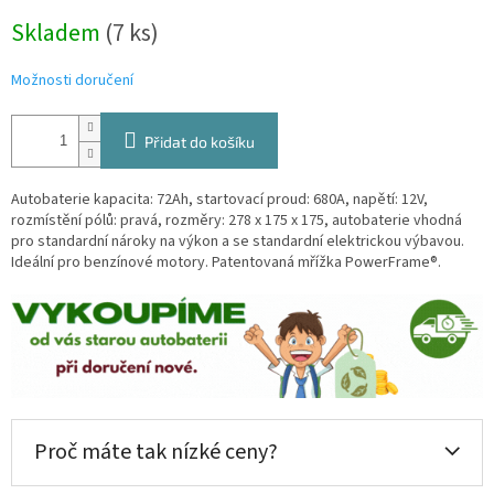
Měrná
Skladem
(
7 ks
)
cena:
Možnosti doručení
Přidat do košíku
Autobaterie kapacita: 72Ah, startovací proud: 680A, napětí: 12V,
rozmístění pólů: pravá, rozměry: 278 x 175 x 175, autobaterie vhodná
pro standardní nároky na výkon a se standardní elektrickou výbavou.
Ideální pro benzínové motory. Patentovaná mřížka PowerFrame®.
Proč máte tak nízké ceny?