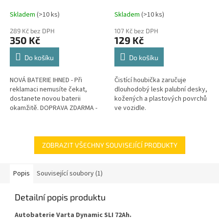
Skladem
(
>10 ks
)
Skladem
(
>10 ks
)
289 Kč bez DPH
107 Kč bez DPH
350 Kč
129 Kč
Do košíku
Do košíku
NOVÁ BATERIE IHNED - Při
Čistící houbička zaručuje
reklamaci nemusíte čekat,
dlouhodobý lesk palubní desky,
dostanete novou baterii
kožených a plastových povrchů
okamžitě. DOPRAVA ZDARMA -
ve vozidle.
Veškeré náklady na dopravu v
rámci reklamace hradíme my.
GARANCE...
ZOBRAZIT VŠECHNY SOUVISEJÍCÍ PRODUKTY
Popis
Související soubory (1)
Detailní popis produktu
Autobaterie Varta Dynamic SLI 72Ah.