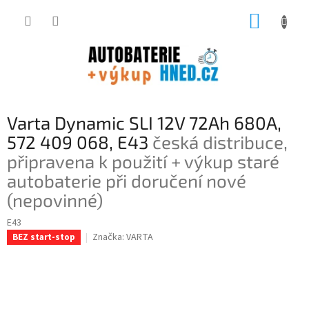
Přejít
NÁKUP
na
obsah
KOŠÍK
Varta Dynamic SLI 12V 72Ah 680A,
572 409 068, E43
česká distribuce,
připravena k použití + výkup staré
autobaterie při doručení nové
(nepovinné)
E43
Značka:
VARTA
BEZ start-stop