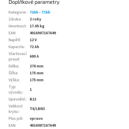
Doplňkové parametry
Kategorie
:
72Ah - 77Ah
Záruka
:
2 roky
Hmotnost
:
17.05 kg
EAN
:
4016987167649
Napětí
:
12 V
Kapacita
:
72 Ah
Startovací
680 A
proud
:
Délka
:
278 mm
Šířka
:
175 mm
Výška
:
175 mm
Typ
1
vývodu:
:
Upevnění:
:
B13
Velikost
T6/LBN3
krytu:
:
Plus pól
:
vpravo
EAN
:
4016987167649