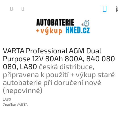
Přejít
NÁKUP
na
obsah
KOŠÍK
VARTA Professional AGM Dual
Purpose 12V 80Ah 800A, 840 080
080, LA80
česká distribuce,
připravena k použití + výkup staré
autobaterie při doručení nové
(nepovinné)
LA80
Značka:
VARTA