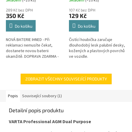
Skladem
(
>10 ks
)
Skladem
(
>10 ks
)
289 Kč bez DPH
107 Kč bez DPH
350 Kč
129 Kč
Do košíku
Do košíku
NOVÁ BATERIE IHNED - Při
Čistící houbička zaručuje
reklamaci nemusíte čekat,
dlouhodobý lesk palubní desky,
dostanete novou baterii
kožených a plastových povrchů
okamžitě. DOPRAVA ZDARMA -
ve vozidle.
Veškeré náklady na dopravu v
rámci reklamace hradíme my.
GARANCE...
ZOBRAZIT VŠECHNY SOUVISEJÍCÍ PRODUKTY
Popis
Související soubory (1)
Detailní popis produktu
VARTA Professional AGM Dual Purpose