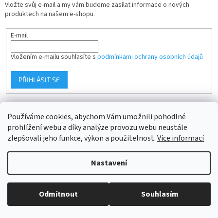
Vložte svůj e-mail a my vám budeme zasílat informace o nových
í
produktech na našem e-shopu.
E-mail
Vložením e-mailu souhlasíte s
podmínkami ochrany osobních údajů
PŘIHLÁSIT SE
Používáme cookies, abychom Vám umožnili pohodlné
prohlížení webu a díky analýze provozu webu neustále
zlepšovali jeho funkce, výkon a použitelnost.
Více informací
Vytvořil Shoptet
Nastavení
Copyright 2026
AutobaterieHNED.cz
. Všechna práva vyhrazena.
Prodáváme originální a prověřené autobaterie. Před expedicí měříme
Odmítnout
Souhlasím
Upravit nastavení cookies
napětí.