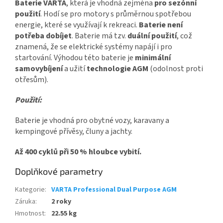
Baterie VARTA
, která je vhodná zejména
pro sezónní
použití
. Hodí se pro motory s průměrnou spotřebou
energie, které se využívají k rekreaci.
Baterie není
potřeba dobíjet
. Baterie má tzv.
duální použití
, což
znamená, že se elektrické systémy napájí i pro
startování. Výhodou této baterie je
minimální
samovybíjení
a užití
technologie AGM
(odolnost proti
otřesům).
Použití:
Baterie je vhodná pro obytné vozy, karavany a
kempingové přívěsy, čluny a jachty.
Až 400 cyklů při 50 % hloubce vybití.
Doplňkové parametry
Kategorie
:
VARTA Professional Dual Purpose AGM
Záruka
:
2 roky
Hmotnost
:
22.55 kg