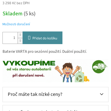
3 298 Kč bez DPH
Měrná
Skladem
(
5 ks
)
cena:
Možnosti doručení
Přidat do košíku
Baterie VARTA pro sezónní použití. Duální použití.
Proč máte tak nízké ceny?