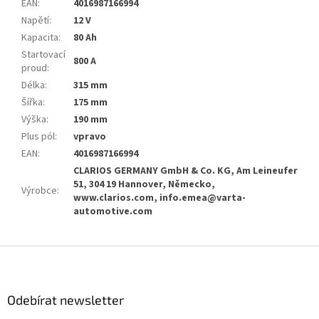
EAN
:
4016987166994
Napětí
:
12 V
Kapacita
:
80 Ah
Startovací
800 A
proud
:
Délka
:
315 mm
Šířka
:
175 mm
Výška
:
190 mm
Plus pól
:
vpravo
EAN
:
4016987166994
CLARIOS GERMANY GmbH & Co. KG, Am Leineufer
51, 304 19 Hannover, Německo,
Výrobce
:
www.clarios.com, info.emea@varta-
automotive.com
Z
á
p
a
Odebírat newsletter
t