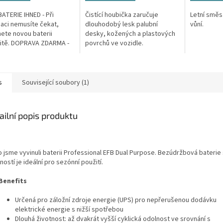
ATERIE IHNED - Při
Čistící houbička zaručuje
Letní směs
aci nemusíte čekat,
dlouhodobý lesk palubní
vůní.
ete novou baterii
desky, kožených a plastových
itě. DOPRAVA ZDARMA -
povrchů ve vozidle.
é náklady na dopravu v
reklamace hradíme my.
E...
s
Související soubory (1)
ailní popis produktu
o jsme vyvinuli baterii Professional EFB Dual Purpose. Bezúdržbová baterie
ností je ideální pro sezónní použití.
Benefits
Určená pro záložní zdroje energie (UPS) pro nepřerušenou dodávku
elektrické energie s nižší spotřebou
Dlouhá životnost: až dvakrát vyšší cyklická odolnost ve srovnání s