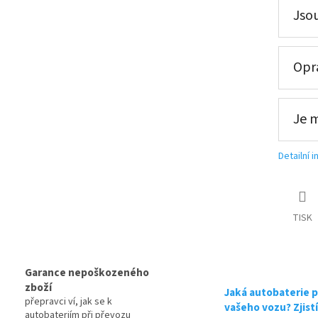
ce, připravena k použití + výkup staré autobaterie při doruče
Jsou
Opra
tribuce, připravena k použití + výkup staré autobaterie při d
tribuce, připravena k použití + výkup staré autobaterie při d
Je 
Detailní 
TISK
Garance nepoškozeného
zboží
Jaká autobaterie p
přepravci ví, jak se k
vašeho vozu? Zjist
autobateriím při převozu