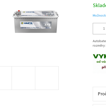
Měrná
Skla
cena:
Možnosti
Autobater
rozměry: 
Proč