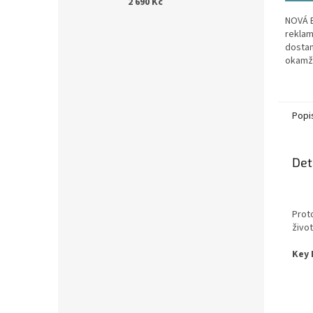
2 690 Kč
NOVÁ B
reklam
dostan
okamž
Vešker
rámci 
GARANC
Popi
Det
Prot
život
Key 