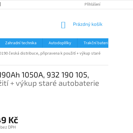
OBCHODNÍ PODMÍNKY
REKLAMACE A VRÁCENÍ ZBOŽÍ
Přihlášení
REKLAMAČ
NÁKUPNÍ
Prázdný košík
KOŠÍK
Zahradní technika
Autodoplňky
Trakční baterie Trojan
ED190
česká distribuce, připravena k použití + výkup staré
190Ah 1050A, 932 190 105,
ití + výkup staré autobaterie
49 Kč
 bez DPH