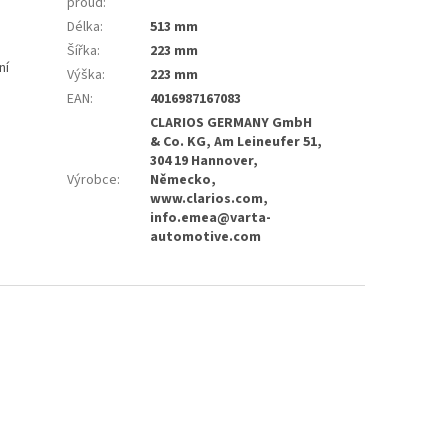
proud
:
Délka
:
513 mm
Šířka
:
223 mm
ní
Výška
:
223 mm
EAN
:
4016987167083
CLARIOS GERMANY GmbH
& Co. KG, Am Leineufer 51,
304 19 Hannover,
Výrobce
:
Německo,
www.clarios.com,
info.emea@varta-
automotive.com