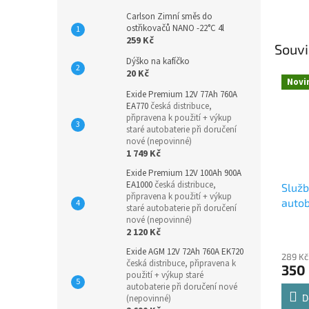
Carlson Zimní směs do
ostřikovačů NANO -22°C 4l
259 Kč
Souvi
Dýško na kafíčko
20 Kč
Novi
Exide Premium 12V 77Ah 760A
EA770
česká distribuce,
připravena k použití + výkup
staré autobaterie při doručení
nové (nepovinné)
1 749 Kč
Exide Premium 12V 100Ah 900A
EA1000
česká distribuce,
Služ
připravena k použití + výkup
autob
staré autobaterie při doručení
nové (nepovinné)
2 120 Kč
Exide AGM 12V 72Ah 760A EK720
289 Kč
česká distribuce, připravena k
350
použití + výkup staré
autobaterie při doručení nové
D
(nepovinné)