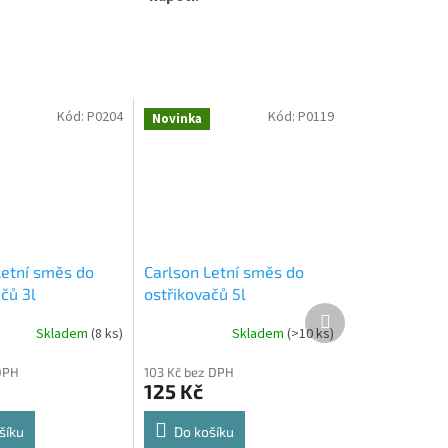
Kód:
P0204
Kód:
P0119
Novinka
Letní směs do
Carlson Letní směs do
čů 3l
ostřikovačů 5l
Další
produkt
Skladem
(
8 ks
)
Skladem
(
>10 ks
)
DPH
103 Kč bez DPH
125 Kč
šíku
Do košíku