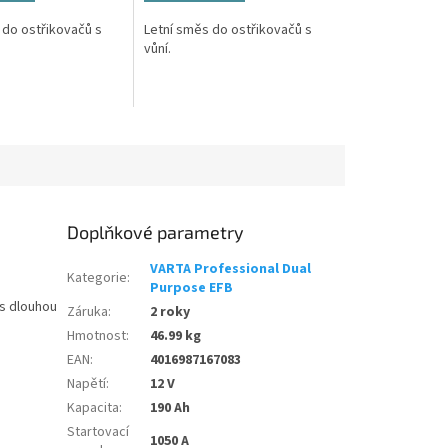
 do ostřikovačů s
Letní směs do ostřikovačů s
vůní.
Doplňkové parametry
VARTA Professional Dual
Kategorie
:
Purpose EFB
 s dlouhou
Záruka
:
2 roky
Hmotnost
:
46.99 kg
EAN
:
4016987167083
Napětí
:
12 V
Kapacita
:
190 Ah
Startovací
1050 A