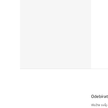
Z
á
p
a
t
Odebírat
í
Vložte svůj