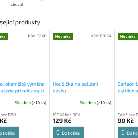
chovat
sející produkty
Kód:
S100
Kód:
P0124
nka
Novinka
Novinka
ba: okamžitá výměna
Houbička na palubní
Carlson 
aterie při reklamaci
desku
ostřikova
Skladem
(
>10 ks
)
Skladem
(
>10 ks
)
 bez DPH
107 Kč bez DPH
74 Kč bez 
 Kč
129 Kč
90 Kč
o košíku
Do košíku
Do ko