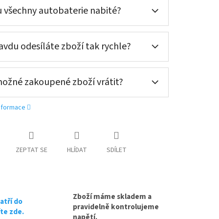
ní nové (nepovinné)
 všechny autobaterie nabité?
vdu odesíláte zboží tak rychle?
oručení nové (nepovinné)
oručení nové (nepovinné)
možné zakoupené zboží vrátit?
informace
ZEPTAT SE
HLÍDAT
SDÍLET
Zboží máme skladem a
atří do
pravidelně kontrolujeme
íte zde.
napětí.