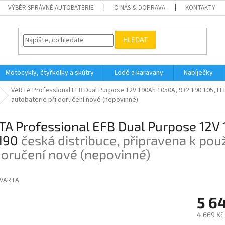
VÝBĚR SPRÁVNÉ AUTOBATERIE
O NÁS & DOPRAVA
KONTAKTY
HLEDAT
Motocykly, čtyřkolky a skútry
Lodě a karavany
Nabíječky
VARTA Professional EFB Dual Purpose 12V 190Ah 1050A, 932 190 105, L
autobaterie při doručení nové (nepovinné)
A Professional EFB Dual Purpose 12V 
190
česká distribuce, připravena k použ
doručení nové (nepovinné)
VARTA
5 6
4 669 Kč