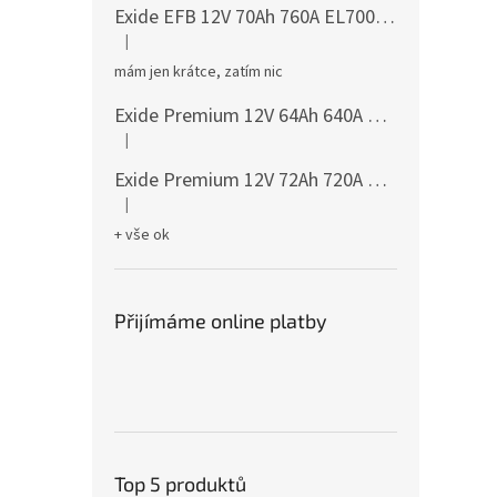
Exide EFB 12V 70Ah 760A EL700
česká distribu
|
Hodnocení produktu je 5 z 5 hvězdiček.
mám jen krátce, zatím nic
Exide Premium 12V 64Ah 640A EA640
česká dis
|
Hodnocení produktu je 5 z 5 hvězdiček.
Exide Premium 12V 72Ah 720A EA722
česká dis
|
Hodnocení produktu je 5 z 5 hvězdiček.
+ vše ok
Přijímáme online platby
Top 5 produktů