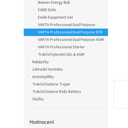
a
Banner Energy Bull
n
EXIDE DUAL
e
Exide Equipment Gel
l
VARTA Professional Dual Purpose
VARTA Professional Dual Purpose EFB
VARTA Professional Dual Purpose AGM
VARTA Professional Starter
Trakční hybridní GEL & AGM
Nabíječky
Zahradní technika
Autodoplňky
Trakční baterie Trojan
Trakční baterie Rolls Battery
Služby
Hodnocení