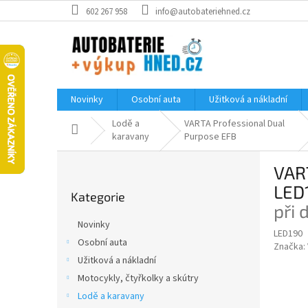
Přejít
602 267 958
info@autobateriehned.cz
na
obsah
Novinky
Osobní auta
Užitková a nákladní
Lodě a
VARTA Professional Dual
Domů
karavany
Purpose EFB
P
VART
o
Přeskočit
s
LED
Kategorie
kategorie
t
při 
r
Novinky
a
LED190
Osobní auta
Značka:
n
Užitková a nákladní
n
í
Motocykly, čtyřkolky a skútry
p
Lodě a karavany