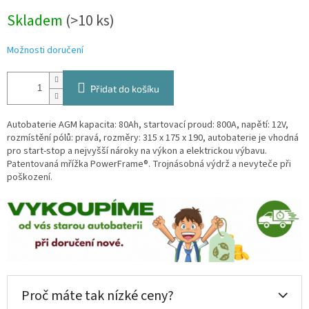
Měrná
Skladem
(
>10 ks
)
cena:
Možnosti doručení
Přidat do košíku
Autobaterie AGM kapacita: 80Ah, startovací proud: 800A, napětí: 12V,
rozmístění pólů: pravá, rozměry: 315 x 175 x 190, autobaterie je vhodná
pro start-stop a nejvyšší nároky na výkon a elektrickou výbavu.
Patentovaná mřížka PowerFrame®. Trojnásobná výdrž a nevyteče při
poškození.
Proč máte tak nízké ceny?