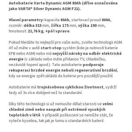
Autobaterie Varta Dynamic AGM 80Ah (dříve označována
jako
VARTA® Silver Dynamic AGM F21
).
Hlavní parametry:
kapacita
80Ah
, startovací proud
800A
,
rozměr:
délka 315
mm,
šířka 175
mm,
výška 190
mm,
hmotnost:
22,76
kg
,
+pól vpravo
.
Pokud hledáte to nejlepší pro vaše auto, zvolte technologii AGM.
Ať už máte v autě
start-stop
systém (kde je nutností baterie
EFB nebo AGM) nebo má
nejvyšší nároky na odběr elektrické
energie
(v základu nebo máte přidanou TV, chladničku,
nezávislé topení apod.). Tato autobaterie
p
odporuje
rekuperaci brzdné energie neboli regenerativní brzdění
,
kdy se energie zpět ukládá do baterie pro pozdější použití.
Autobaterie má
trojnásobnou cyklickou životnost
, vydrží
tedy až 3x více dobíjení než ta standardní.
Díky této technologii si už nemusíte dělat starosti ve
velmi
chladné zimě nebo naopak při extrémně vysokých
teplotách v létě
. V případě poškození se nemůže stát, že
vyteče kyselina, tak jak je tomu u standardních baterií.