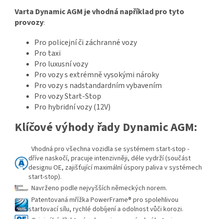
Varta Dynamic AGM je vhodná například pro tyto
provozy
:
Pro policejní či záchranné vozy
Pro taxi
Pro luxusní vozy
Pro vozy s extrémně vysokými nároky
Pro vozy s nadstandardním vybavením
Pro vozy Start-Stop
Pro hybridní vozy (12V)
Klíčové výhody řady Dynamic AGM:
Vhodná pro všechna vozidla se systémem start-stop -
dříve naskočí, pracuje intenzivněji, déle vydrží (součást
designu OE, zajišťující maximální úspory paliva v systémech
start-stop).
Navrženo podle nejvyšších německých norem.
Patentovaná mřížka PowerFrame® pro spolehlivou
startovací sílu, rychlé dobíjení a odolnost vůči korozi.