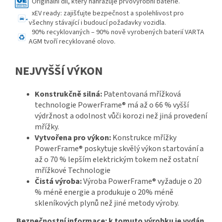
Originální díl, který nahrazuje prvovýrobní baterie.
xEV ready: zajišťujte bezpečnost a spolehlivost pro
všechny stávající i budoucí požadavky vozidla.
9
0% recyklovaných – 90% nově vyrobených baterií VARTA
AGM tvoří recyklované olovo.
NEJVYŠŠÍ VÝKON
Konstrukčně silná:
Patentovaná mřížková
technologie PowerFrame
®
má až o 66 % vyšší
výdržnost a odolnost vůči korozi než jiná provedení
mřížky.
Vytvořena pro výkon:
Konstrukce mřížky
PowerFrame
®
poskytuje skvělý výkon startování a
až o 70 % lepším elektrickým tokem než ostatní
mřížkové Technologie
Čistá výroba:
Výroba PowerFrame
®
vyžaduje o 20
% méně energie a produkuje o 20% méně
skleníkových plynů než jiné metody výroby.
Bezpečnostní informace: k tomuto výrobku je vydán