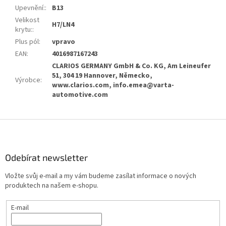
Upevnění:
:
B13
Velikost
H7/LN4
krytu:
:
Plus pól
:
vpravo
EAN
:
4016987167243
CLARIOS GERMANY GmbH & Co. KG, Am Leineufer
51, 304 19 Hannover, Německo,
Výrobce
:
www.clarios.com, info.emea@varta-
automotive.com
Z
á
p
a
Odebírat newsletter
t
Vložte svůj e-mail a my vám budeme zasílat informace o nových
í
produktech na našem e-shopu.
E-mail