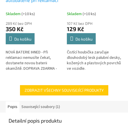
autobaterie při reklamaci
Skladem
(
>10 ks
)
Skladem
(
>10 ks
)
289 Kč bez DPH
107 Kč bez DPH
350 Kč
129 Kč
Do košíku
Do košíku
NOVÁ BATERIE IHNED - Při
Čistící houbička zaručuje
reklamaci nemusíte čekat,
dlouhodobý lesk palubní desky,
dostanete novou baterii
kožených a plastových povrchů
okamžitě. DOPRAVA ZDARMA -
ve vozidle.
Veškeré náklady na dopravu v
rámci reklamace hradíme my.
GARANCE...
ZOBRAZIT VŠECHNY SOUVISEJÍCÍ PRODUKTY
Popis
Související soubory (1)
Detailní popis produktu