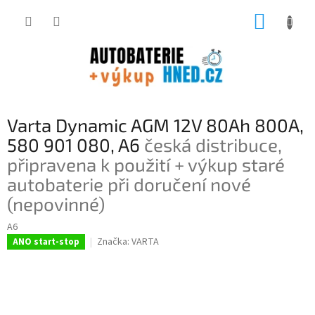
Přejít
NÁKUP
na
obsah
KOŠÍK
Varta Dynamic AGM 12V 80Ah 800A,
580 901 080, A6
česká distribuce,
připravena k použití + výkup staré
autobaterie při doručení nové
(nepovinné)
A6
Značka:
VARTA
ANO start-stop