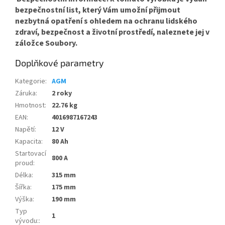
bezpečnostní list, který Vám umožní přijmout
nezbytná opatření s ohledem na ochranu lidského
zdraví, bezpečnost a životní prostředí, naleznete jej v
záložce Soubory.
Doplňkové parametry
Kategorie
:
AGM
Záruka
:
2 roky
Hmotnost
:
22.76 kg
EAN
:
4016987167243
Napětí
:
12 V
Kapacita
:
80 Ah
Startovací
800 A
proud
:
Délka
:
315 mm
Šířka
:
175 mm
Výška
:
190 mm
Typ
1
vývodu:
: