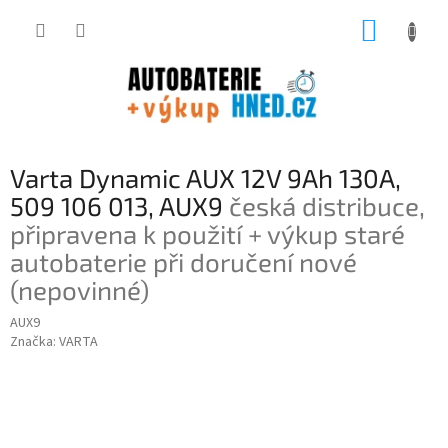
Přejít
NÁKUP
na
obsah
KOŠÍK
Varta Dynamic AUX 12V 9Ah 130A,
509 106 013, AUX9
česká distribuce,
připravena k použití + výkup staré
autobaterie při doručení nové
(nepovinné)
AUX9
Značka:
VARTA