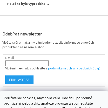
Položka byla vyprodána…
Z
á
p
a
Odebírat newsletter
t
Vložte svůj e-mail a my vám budeme zasílat informace o nových
í
produktech na našem e-shopu.
E-mail
Vložením e-mailu souhlasíte s
podmínkami ochrany osobních údajů
PŘIHLÁSIT SE
Používáme cookies, abychom Vám umožnili pohodlné
prohlížení webu a díky analýze provozu webu neustále