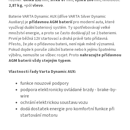
2,87
kg
, +pól
vlevo
.
Baterie VARTA Dynamic AUX
(dříve VARTA Silver Dynamic
Auxiliary)
je
přídavnou AGM baterií
pro moderní auta, které
využívají duální bateriový systém. Ty spotřebovávají velké
množství energie, a proto se často dodávají již se 2 bateriemi.
První je běžná 12V startovací a druhá právě tato přídavná.
Přesto, že jde o přídavnou baterii, není nijak méně významná.
Pokud dojde k poruše záložní baterie nebo k jejímu špatnému
výběru, nemusíte se vůbec rozjet. Proto
nahrazujte přídavnou
AGM baterii vždy stejným typem
.
Vlastnosti řady Varta Dynamic AUX:
funkce nouzové podpory
podpora elektronicky ovládané brzdy - brake-by-
wire
ochrání elektrickou soustavu vozu
dodá dostatek energie pro komfortní funkce při
startování motoru