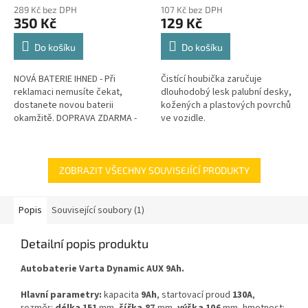
289 Kč bez DPH
107 Kč bez DPH
350 Kč
129 Kč
Do košíku
Do košíku
NOVÁ BATERIE IHNED - Při
Čistící houbička zaručuje
reklamaci nemusíte čekat,
dlouhodobý lesk palubní desky,
dostanete novou baterii
kožených a plastových povrchů
okamžitě. DOPRAVA ZDARMA -
ve vozidle.
Veškeré náklady na dopravu v
rámci reklamace hradíme my.
GARANCE...
ZOBRAZIT VŠECHNY SOUVISEJÍCÍ PRODUKTY
Popis
Související soubory (1)
Detailní popis produktu
Autobaterie Varta Dynamic AUX 9Ah.
Hlavní parametry:
kapacita
9Ah
, startovací proud
130A
,
rozměr:
délka 151
mm,
šířka 87
mm,
výška 106
mm, hmotnost: