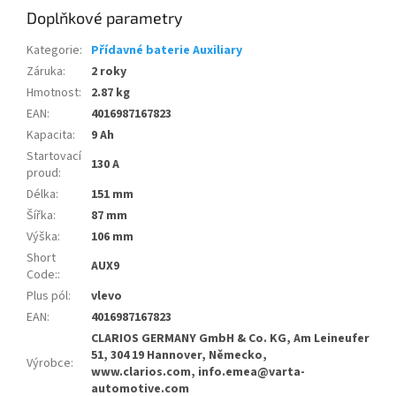
Doplňkové parametry
Kategorie
:
Přídavné baterie Auxiliary
Záruka
:
2 roky
Hmotnost
:
2.87 kg
EAN
:
4016987167823
Kapacita
:
9 Ah
Startovací
130 A
proud
:
Délka
:
151 mm
Šířka
:
87 mm
Výška
:
106 mm
Short
AUX9
Code:
:
Plus pól
:
vlevo
EAN
:
4016987167823
CLARIOS GERMANY GmbH & Co. KG, Am Leineufer
51, 304 19 Hannover, Německo,
Výrobce
:
www.clarios.com, info.emea@varta-
automotive.com