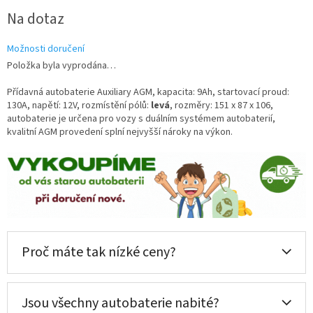
Měrná
Na dotaz
cena:
Možnosti doručení
Položka byla vyprodána…
Přídavná autobaterie Auxiliary AGM, kapacita: 9Ah, startovací proud:
130A, napětí: 12V, rozmístění pólů:
levá
, rozměry: 151 x 87 x 106,
autobaterie je určena pro vozy s duálním systémem autobaterií,
kvalitní AGM provedení splní nejvyšší nároky na výkon.
Proč máte tak nízké ceny?
Jsou všechny autobaterie nabité?