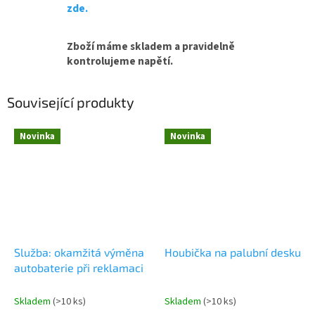
zde.
Zboží máme skladem a pravidelně
kontrolujeme napětí.
Související produkty
Novinka
Novinka
Služba: okamžitá výměna
Houbička na palubní desku
autobaterie při reklamaci
Skladem
(
>10 ks
)
Skladem
(
>10 ks
)