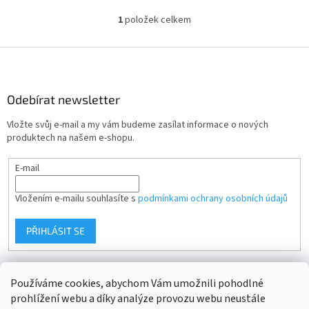
1
položek celkem
O
v
l
Z
á
á
d
p
a
a
Odebírat newsletter
c
t
í
Vložte svůj e-mail a my vám budeme zasílat informace o nových
í
p
produktech na našem e-shopu.
r
v
E-mail
k
y
v
Vložením e-mailu souhlasíte s
podmínkami ochrany osobních údajů
ý
p
PŘIHLÁSIT SE
i
s
u
Používáme cookies, abychom Vám umožnili pohodlné
prohlížení webu a díky analýze provozu webu neustále