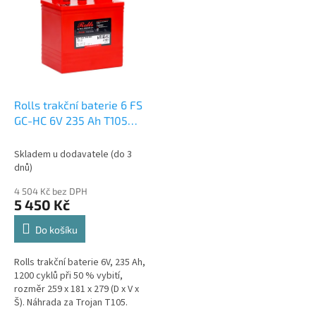
p
p
i
r
s
o
p
d
r
u
o
k
d
t
Rolls trakční baterie 6 FS
u
ů
GC-HC 6V 235 Ah T105
k
oficiální distribuce,
t
připravena k použití +
Skladem u dodavatele (do 3
ů
výkup staré autobaterie
dnů)
při doručení nové
4 504 Kč bez DPH
(nepovinné)
5 450 Kč
Do košíku
Rolls trakční baterie 6V, 235 Ah,
1200 cyklů při 50 % vybití,
rozměr 259 x 181 x 279 (D x V x
Š). Náhrada za Trojan T105.