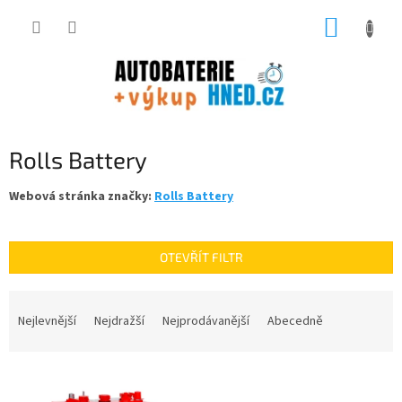
Přejít
NÁKUP
na
obsah
KOŠÍK
Rolls Battery
Webová stránka značky:
Rolls Battery
OTEVŘÍT FILTR
Ř
a
Nejlevnější
Nejdražší
Nejprodávanější
Abecedně
z
e
V
n
ý
í